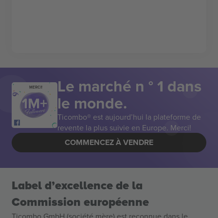
Le marché n ° 1 dans
MERCI!
le monde.
Ticombo® est aujourd’hui la plateforme de
revente la plus suivie en Europe. Merci!
COMMENCEZ À VENDRE
Label d’excellence de la
Commission européenne
Ticombo GmbH (société mère) est reconnue dans le