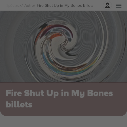
Connexion
ts Spéciaux
Autre
Fire Shut Up in My Bones Billets
Fire Shut Up in My Bones
billets