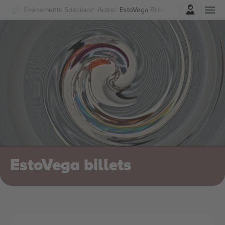
Connexion
Événements Spéciaux
Autre
EstoVega Billets
EstoVega billets