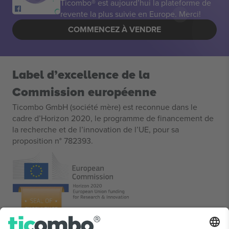
Ticombo® est aujourd’hui la plateforme de
revente la plus suivie en Europe. Merci!
COMMENCEZ À VENDRE
Label d’excellence de la
Commission européenne
Ticombo GmbH (société mère) est reconnue dans le
cadre d’Horizon 2020, le programme de financement de
la recherche et de l’innovation de l’UE, pour sa
proposition n° 782393.