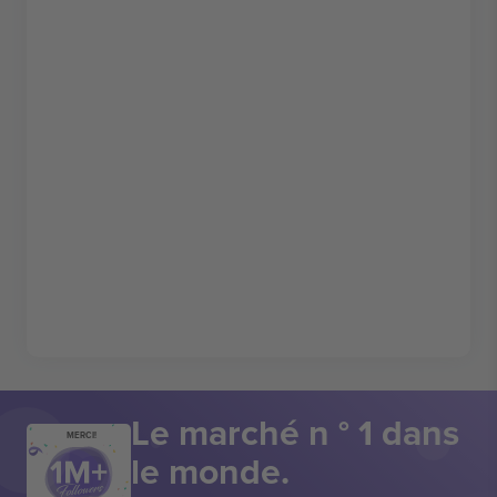
Le marché n ° 1 dans
MERCI!
le monde.