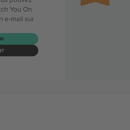
tch You On
 e-mail sur
IR
NT