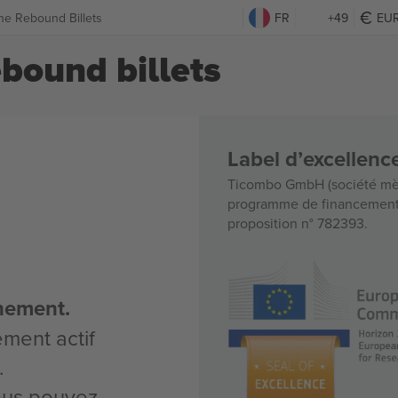
he Rebound Billets
FR
+49
EU
bound billets
Label d’excellen
Ticombo GmbH (société mèr
programme de financement d
proposition n° 782393.
nement.
ement actif
.
vous pouvez