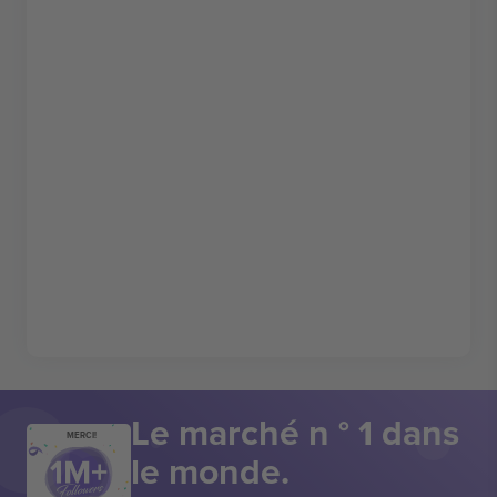
Le marché n ° 1 dans
MERCI!
le monde.