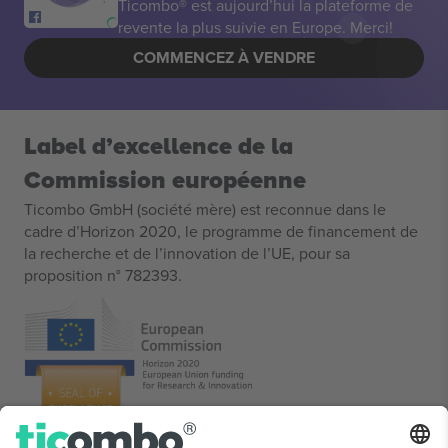
Ticombo® est aujourd’hui la plateforme de
revente la plus suivie en Europe. Merci!
COMMENCEZ À VENDRE
Label d’excellence de la
Commission européenne
Ticombo GmbH (société mère) est reconnue dans le
cadre d’Horizon 2020, le programme de financement de
la recherche et de l’innovation de l’UE, pour sa
proposition n° 782393.