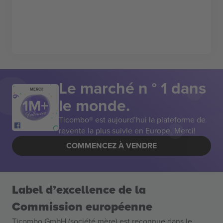
Le marché n ° 1 dans
MERCI!
le monde.
Ticombo® est aujourd’hui la plateforme de
revente la plus suivie en Europe. Merci!
COMMENCEZ À VENDRE
Label d’excellence de la
Commission européenne
Ticombo GmbH (société mère) est reconnue dans le