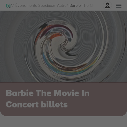
Connexion
Événements Spéciaux
Autre
Barbie The Movie In Concert Bill
Barbie The Movie In
Concert billets