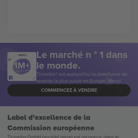
Le marché n ° 1 dans
MERCI!
le monde.
Ticombo® est aujourd’hui la plateforme de
revente la plus suivie en Europe. Merci!
COMMENCEZ À VENDRE
Label d’excellence de la
Commission européenne
Ticombo GmbH (société mère) est reconnue dans le