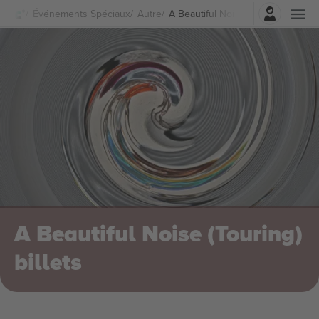
Connexion
Événements Spéciaux
Autre
A Beautiful Noise (Touring) Billets
A Beautiful Noise (Touring)
billets