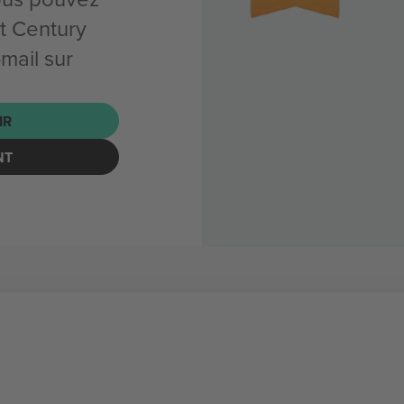
t Century
mail sur
IR
NT