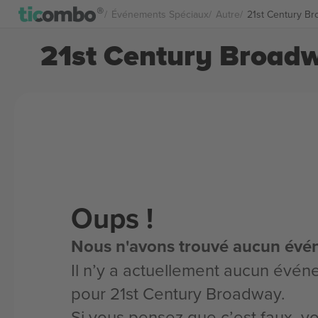
Événements Spéciaux
Autre
21st Century Br
21st Century Broadw
Oups !
Nous n'avons trouvé aucun évé
Il n’y a actuellement aucun évén
pour 21st Century Broadway.
Si vous pensez que c’est faux, 