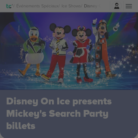
Connexion
Événements Spéciaux
Ice Shows
Disney On Ice presents Mick
Disney On Ice presents
Mickey's Search Party
billets