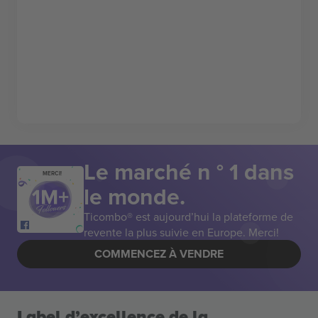
Le marché n ° 1 dans
MERCI!
le monde.
Ticombo® est aujourd’hui la plateforme de
revente la plus suivie en Europe. Merci!
COMMENCEZ À VENDRE
Label d’excellence de la