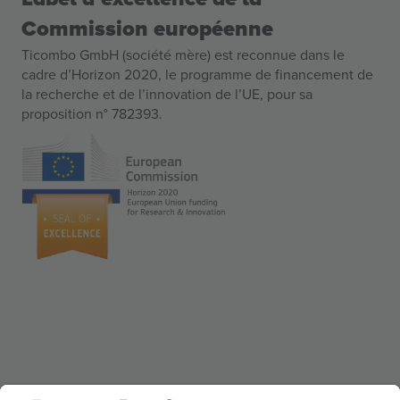
Commission européenne
Ticombo GmbH (société mère) est reconnue dans le
cadre d’Horizon 2020, le programme de financement de
la recherche et de l’innovation de l’UE, pour sa
proposition n° 782393.