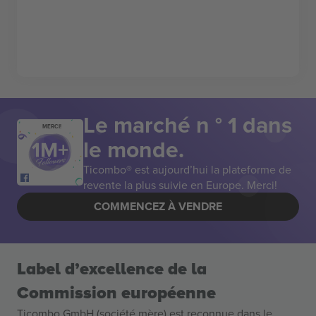
Le marché n ° 1 dans
MERCI!
le monde.
Ticombo® est aujourd’hui la plateforme de
revente la plus suivie en Europe. Merci!
COMMENCEZ À VENDRE
Label d’excellence de la
Commission européenne
Ticombo GmbH (société mère) est reconnue dans le