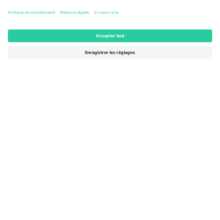
Berlin, Germany
65 Billets
AOÛT
262 €
de
29
ACHETER
SAM.
Day Ticket - Max-Schmeling-Halle -
Women’s Basketball World Cup
Max-Schmeling-Halle
Berlin, Germany
16 Billets
SEPT.
284 €
de
4
ACHETER
VEN.