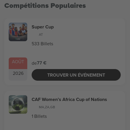
Compétitions Populaires
Super Cup
AT
533 Billets
AOÛT
77 €
de
2026
TROUVER UN ÉVÉNEMENT
CAF Women’s Africa Cup of Nations
MA
,
ZA
,
GB
1 Billets