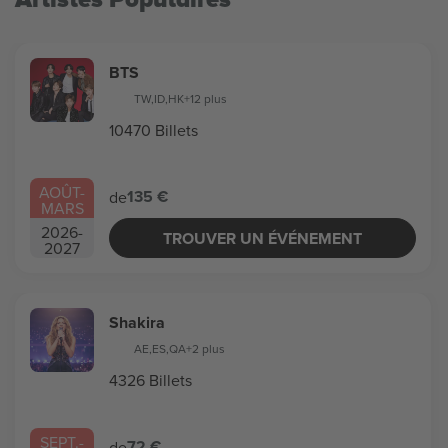
BTS
TW
,
ID
,
HK
+12 plus
10470 Billets
AOÛT
-
135 €
de
MARS
2026
-
TROUVER UN ÉVÉNEMENT
2027
Shakira
AE
,
ES
,
QA
+2 plus
4326 Billets
SEPT.
-
72 €
de