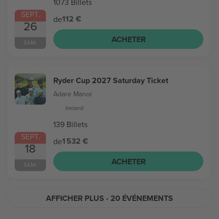
1073 Billets
SEPT.
112 €
de
26
ACHETER
SAM.
Ryder Cup 2027 Saturday Ticket
Adare Manor
Ireland
139 Billets
SEPT.
1 532 €
de
18
ACHETER
SAM.
AFFICHER PLUS
- 20 ÉVÉNEMENTS