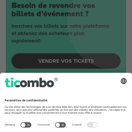
Besoin de revendre vos
billets d’événement ?
Inscrivez vos billets sur notre plateforme
et obtenez des acheteurs plus
rapidement!
VENDRE VOS TICKETS
Evénements à venir autour
Berlin
Joji
Velodrom