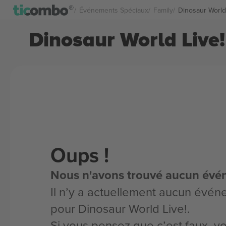
Événements Spéciaux
Family
Dinosaur World 
Dinosaur World Live! 
Oups !
Nous n'avons trouvé aucun évé
Il n’y a actuellement aucun évén
pour Dinosaur World Live!.
Si vous pensez que c’est faux, 