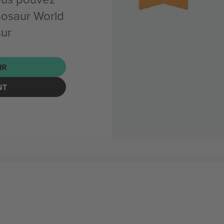
nosaur World
sur
IR
NT