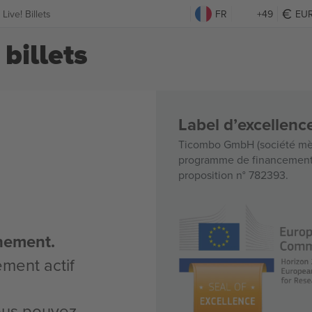
Live! Billets
FR
+49
EU
billets
Label d’excellen
Ticombo GmbH (société mèr
programme de financement d
proposition n° 782393.
nement.
ement actif
vous pouvez