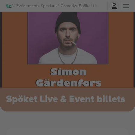
Connexion
Événements Spéciaux
Comedy
Spöket Live & Event Billets
Spöket Live & Event billets