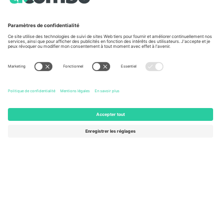
Conditions générales
Centre d'information sur la Coup
Programme d'affiliation
Nous contacter
Ticombo France
Mimi Balkanska 132, 1540, Sofia,
Bulgaria
L'entité juridique du fournisseur de la plateforme peut changer en
fonction du lieu, de l'événement et/ou du domaine. Pour plus de
détails, consultez la page spécifique de l'événement, les mentions
légales et les conditions.,
Imprimer
et
Termes.
© 2026 Ticombo.
Tous droits réservés.