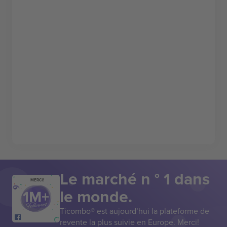
Le marché n ° 1 dans
MERCI!
le monde.
Ticombo® est aujourd’hui la plateforme de
revente la plus suivie en Europe. Merci!