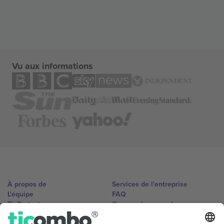
Vu aux informations
À propos de
Services de l'entreprise
L'équipe
FAQ
TixProtect
Comment ça marche
Imprimer
Hôtels