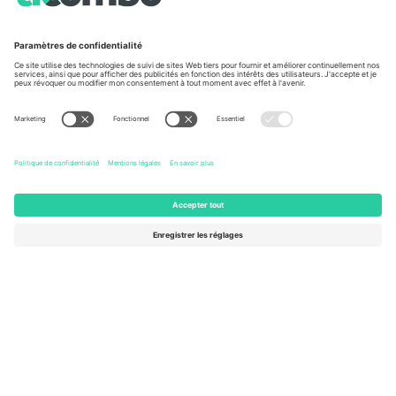
TixProtect
Comment ça marche
Imprimer
Hôtels
Conditions générales
Centre d'information sur la Coup
Programme d'affiliation
Nous contacter
Ticombo France
Mimi Balkanska 132, 1540, Sofia,
Bulgaria
L'entité juridique du fournisseur de la plateforme peut changer en
fonction du lieu, de l'événement et/ou du domaine. Pour plus de
détails, consultez la page spécifique de l'événement, les mentions
légales et les conditions.,
Imprimer
et
Termes.
© 2026 Ticombo.
Tous droits réservés.