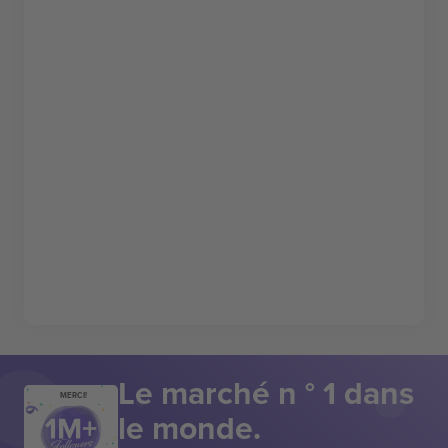
Le marché n ° 1 dans
MERCI!
le monde.