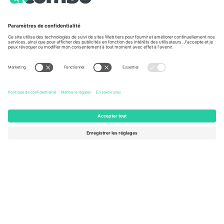
Conditions générales
Centre d'information sur la Coup
Programme d'affiliation
Nous contacter
Ticombo France
Mimi Balkanska 132, 1540, Sofia,
Bulgaria
L'entité juridique du fournisseur de la plateforme peut changer en
fonction du lieu, de l'événement et/ou du domaine. Pour plus de
détails, consultez la page spécifique de l'événement, les mentions
légales et les conditions.,
Imprimer
et
Termes.
© 2026 Ticombo.
Tous droits réservés.