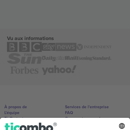
Vu aux informations
À propos de
Services de l'entreprise
L'équipe
FAQ
TixProtect
Comment ça marche
Imprimer
Hôtels