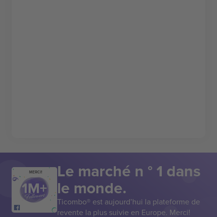
Le marché n ° 1 dans
MERCI!
le monde.
Ticombo® est aujourd’hui la plateforme de
revente la plus suivie en Europe. Merci!