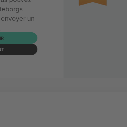
teborgs
 envoyer un
m
IR
NT