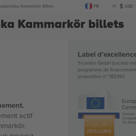
kademiska Kammarkör Billets
FR
+1
USD
ka Kammarkör billets
Label d’excellen
Ticombo GmbH (société mèr
programme de financement d
proposition n° 782393.
nement.
ement actif
mmarkör.
vous pouvez