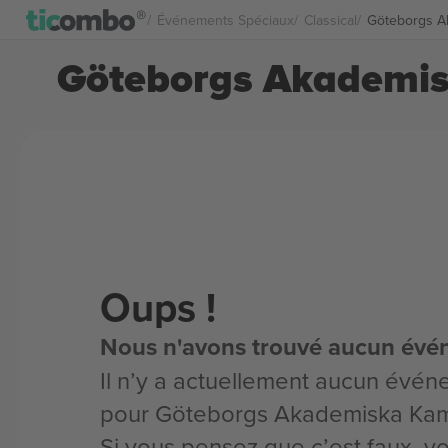
Événements Spéciaux
Classical
Göteborgs A
Göteborgs Akademis
Oups !
Nous n'avons trouvé aucun évé
Il n’y a actuellement aucun évén
pour Göteborgs Akademiska Ka
Si vous pensez que c’est faux, 