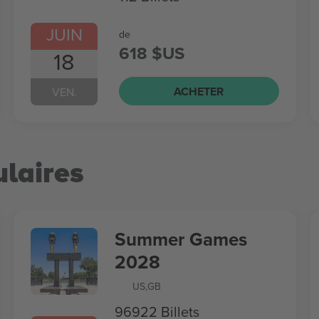
JUIN
de
618 $US
18
ACHETER
VEN.
laires
Summer Games
2028
US
,
GB
96922 Billets