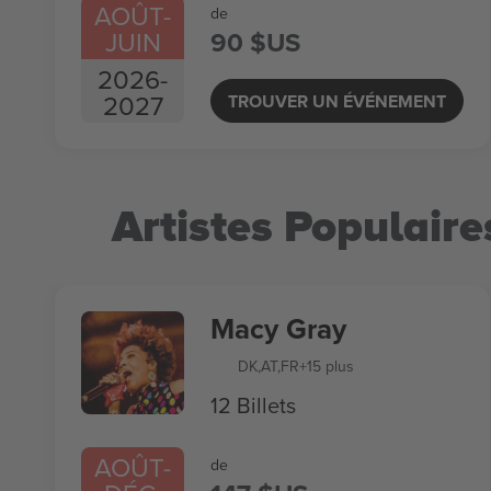
AOÛT
-
de
JUIN
90 $US
2026
-
2027
TROUVER UN ÉVÉNEMENT
Artistes Populaire
Macy Gray
DK
,
AT
,
FR
+15 plus
12 Billets
AOÛT
-
de