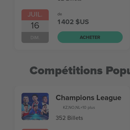
JUIL.
de
1 402 $US
16
ACHETER
DIM.
Compétitions Popu
Champions League
KZ
,
NO
,
NL
+10 plus
352 Billets