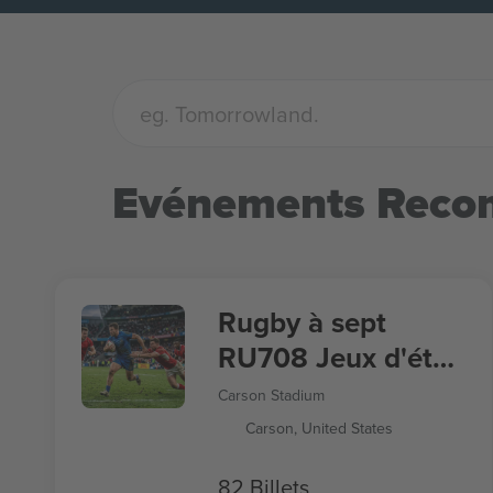
Evénements Rec
Rugby à sept
RU708 Jeux d'été
2028
Carson Stadium
Carson, United States
82 Billets