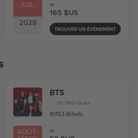
JUIL.
de
165 $US
2028
TROUVER UN ÉVÉNEMENT
s
BTS
CO
,
TW
,
ID
+12 plus
10153 Billets
AOÛT
-
de