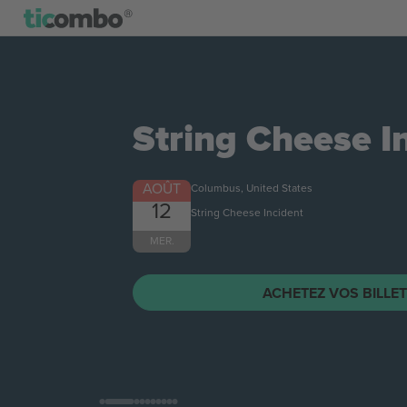
String Cheese I
AOÛT
Columbus, United States
12
String Cheese Incident
MER.
ACHETEZ VOS BILLE