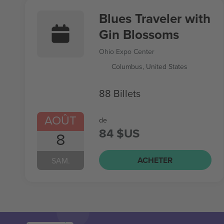
Blues Traveler with
Gin Blossoms
Ohio Expo Center
Columbus, United States
88 Billets
AOÛT
de
84 $US
8
ACHETER
SAM.