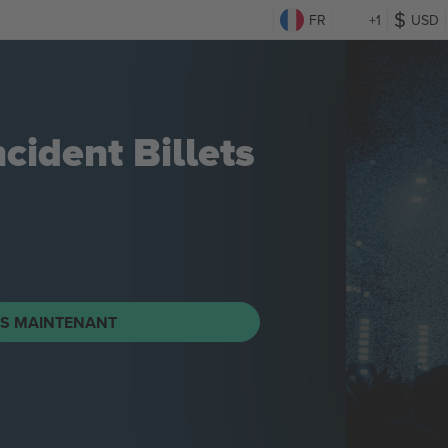
FR
+1
USD
ncident
Billets
TS MAINTENANT