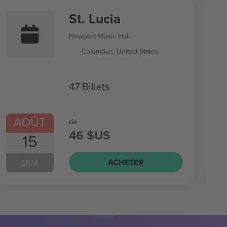
St. Lucia
Newport Music Hall
Columbus, United States
47 Billets
AOÛT
de
46 $US
15
ACHETER
SAM.