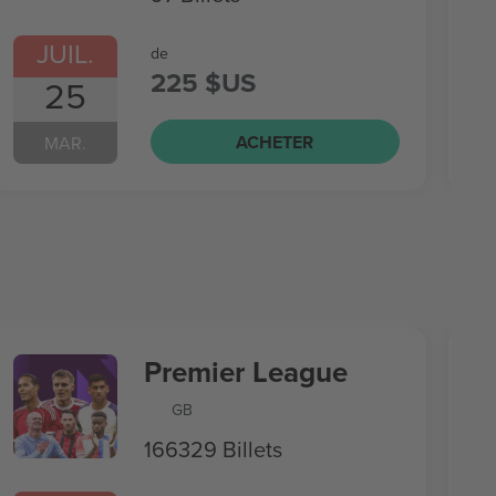
JUIL.
de
225 $US
25
ACHETER
MAR.
Premier League
GB
166329 Billets