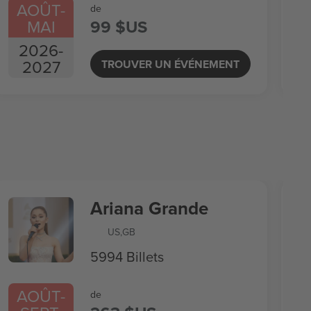
AOÛT
-
de
MAI
99 $US
2026
-
2027
TROUVER UN ÉVÉNEMENT
Ariana Grande
US
,
GB
5994 Billets
AOÛT
-
de