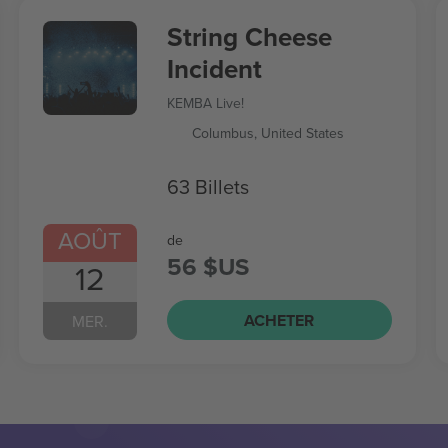
String Cheese
Incident
KEMBA Live!
Columbus, United States
63 Billets
AOÛT
de
56 $US
12
ACHETER
MER.