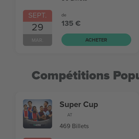
SEPT.
de
135 €
29
ACHETER
MAR.
Compétitions Popu
Super Cup
AT
469 Billets