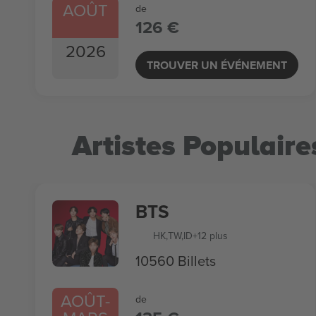
AOÛT
de
126 €
2026
TROUVER UN ÉVÉNEMENT
Artistes Populaire
BTS
HK
,
TW
,
ID
+12 plus
10560 Billets
AOÛT
-
de