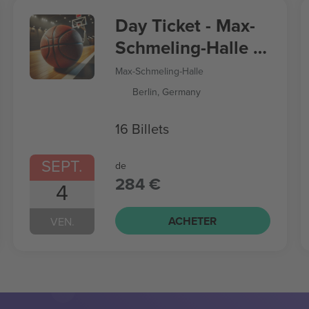
Day Ticket - Max-
Schmeling-Halle -
Women’s
Max-Schmeling-Halle
Basketball World
Berlin, Germany
Cup
16 Billets
SEPT.
de
284 €
4
ACHETER
VEN.