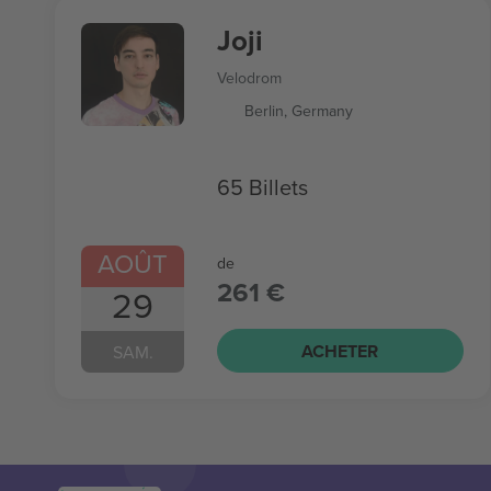
Joji
Velodrom
Berlin, Germany
65 Billets
AOÛT
de
261 €
29
ACHETER
SAM.