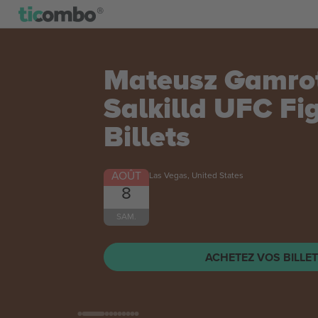
Mateusz Gamrot
Salkilld UFC Fi
Billets
AOÛT
Las Vegas, United States
8
SAM.
ACHETEZ VOS BILLE