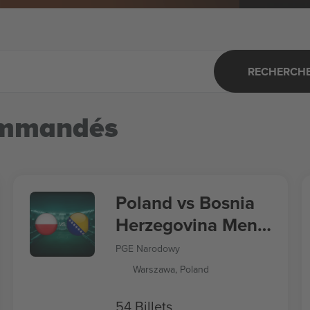
RECHERCHER
ommandés
Poland vs Bosnia
Herzegovina Men's
Nations League
PGE Narodowy
Warszawa, Poland
54 Billets