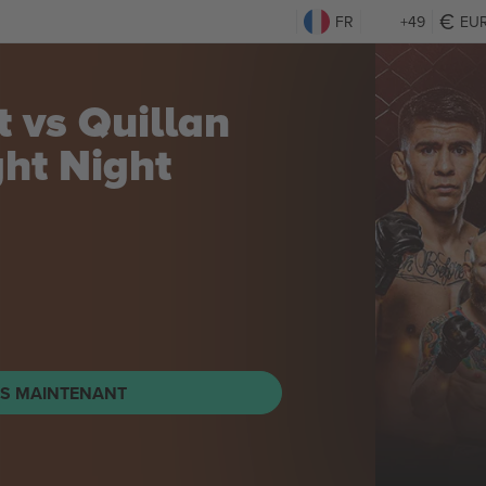
FR
+49
EU
 vs Quillan
ght Night
TS MAINTENANT