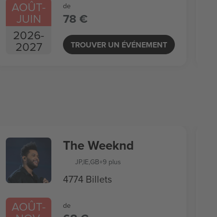
AOÛT
-
de
JUIN
78 €
2026
-
2027
TROUVER UN ÉVÉNEMENT
The Weeknd
JP
,
IE
,
GB
+9 plus
4774 Billets
AOÛT
-
de