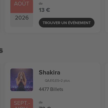
AOÛT
de
13 €
2026
TROUVER UN ÉVÉNEMENT
s
Shakira
QA
,
EG
,
ES
+2 plus
4477 Billets
SEPT.
-
de