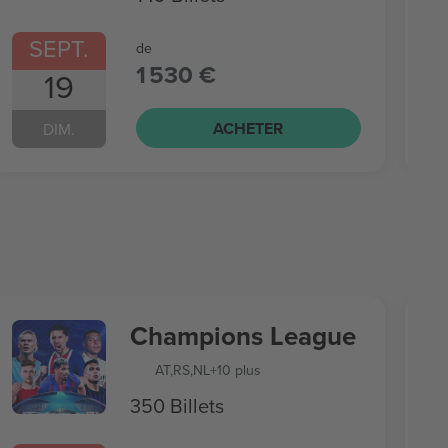
SEPT.
de
1 530 €
19
ACHETER
DIM.
Champions League
AT
,
RS
,
NL
+10 plus
350 Billets