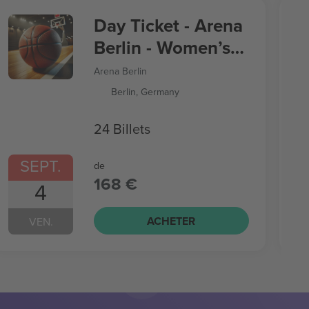
Day Ticket - Arena
Berlin - Women’s
Basketball World
Arena Berlin
Cup
Berlin, Germany
24 Billets
SEPT.
de
168 €
4
ACHETER
VEN.