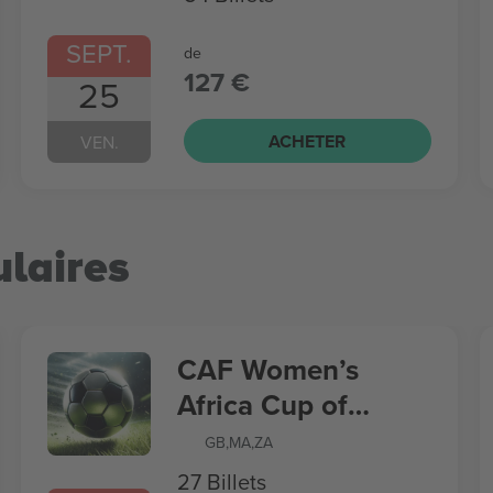
SEPT.
de
127 €
25
ACHETER
VEN.
laires
CAF Women’s
Africa Cup of
Nations
GB
,
MA
,
ZA
27 Billets