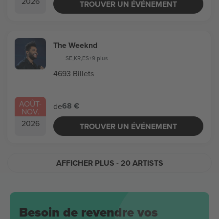
2026
TROUVER UN ÉVÉNEMENT
The Weeknd
SE
,
KR
,
ES
+9 plus
4693 Billets
AOÛT
-
68 €
de
NOV.
2026
TROUVER UN ÉVÉNEMENT
AFFICHER PLUS
- 20 ARTISTS
Besoin de revendre vos