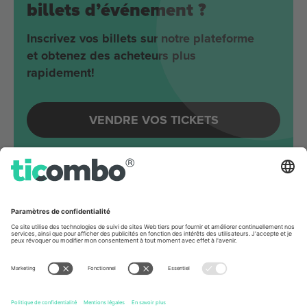
billets d’événement ?
Inscrivez vos billets sur notre plateforme
et obtenez des acheteurs plus
rapidement!
VENDRE VOS TICKETS
Evénements à venir autour
Berlin
Joji
Velodrom
Berlin, Germany