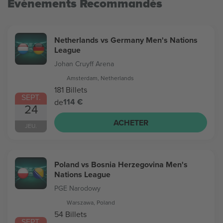
Evénements Recommandés
Netherlands vs Germany Men's Nations
League
Johan Cruyff Arena
Amsterdam, Netherlands
181 Billets
SEPT.
114 €
de
24
ACHETER
JEU.
Poland vs Bosnia Herzegovina Men's
Nations League
PGE Narodowy
Warszawa, Poland
54 Billets
SEPT.