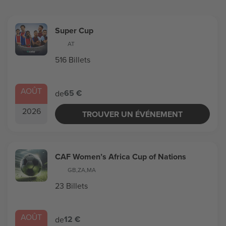
Super Cup
AT
516 Billets
AOÛT
65 €
de
2026
TROUVER UN ÉVÉNEMENT
CAF Women’s Africa Cup of Nations
GB
,
ZA
,
MA
23 Billets
AOÛT
12 €
de