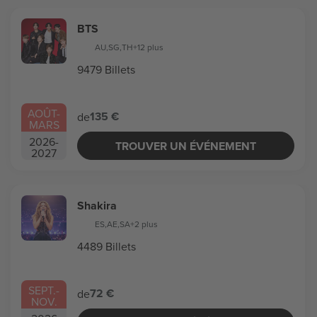
BTS
AU
,
SG
,
TH
+12 plus
9479 Billets
AOÛT
-
135 €
de
MARS
2026
-
TROUVER UN ÉVÉNEMENT
2027
Shakira
ES
,
AE
,
SA
+2 plus
4489 Billets
SEPT.
-
72 €
de
NOV.