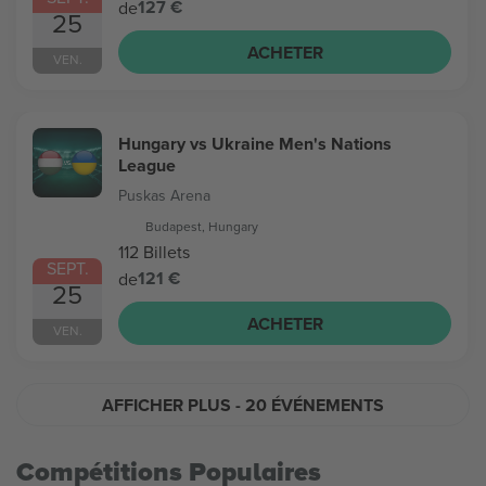
127 €
de
25
ACHETER
VEN.
Hungary vs Ukraine Men's Nations
League
Puskas Arena
Budapest, Hungary
112 Billets
SEPT.
121 €
de
25
ACHETER
VEN.
AFFICHER PLUS
- 20 ÉVÉNEMENTS
Compétitions Populaires