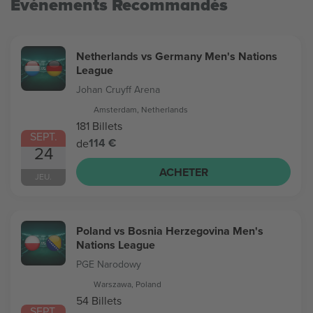
Evénements Recommandés
Netherlands vs Germany Men's Nations
League
Johan Cruyff Arena
Amsterdam, Netherlands
181 Billets
SEPT.
114 €
de
24
ACHETER
JEU.
Poland vs Bosnia Herzegovina Men's
Nations League
PGE Narodowy
Warszawa, Poland
54 Billets
SEPT.