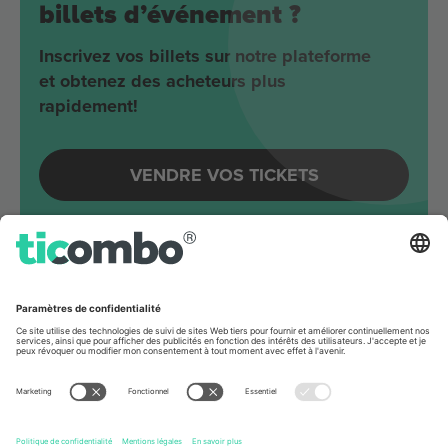
billets d’événement ?
Inscrivez vos billets sur notre plateforme
et obtenez des acheteurs plus
rapidement!
VENDRE VOS TICKETS
Evénements à venir autour
Berlin
Joji
Velodrom
Berlin, Germany