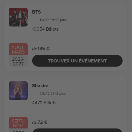
BTS
TW
,
ID
,
PH
+12 plus
10054 Billets
AOÛT
-
135 €
de
MARS
2026
-
TROUVER UN ÉVÉNEMENT
2027
Shakira
EG
,
AE
,
ES
+2 plus
4472 Billets
SEPT.
-
72 €
de
NOV.