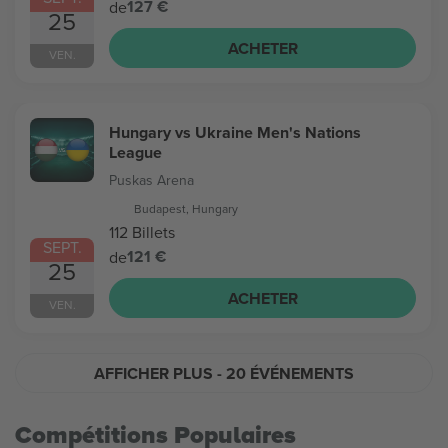
127 €
de
25
ACHETER
VEN.
Hungary vs Ukraine Men's Nations
League
Puskas Arena
Budapest, Hungary
112 Billets
SEPT.
121 €
de
25
ACHETER
VEN.
AFFICHER PLUS
- 20 ÉVÉNEMENTS
Compétitions Populaires