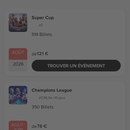
Super Cup
AT
514 Billets
AOÛT
121 €
de
2026
TROUVER UN ÉVÉNEMENT
Champions League
AT
,
RS
,
NL
+10 plus
350 Billets
AOÛT
-
78 €
de
JUIN