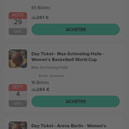
65 Billets
AOÛT
261 €
de
29
ACHETER
SAM.
Day Ticket - Max-Schmeling-Halle -
Women’s Basketball World Cup
Max-Schmeling-Halle
Berlin, Germany
16 Billets
SEPT.
284 €
de
4
ACHETER
VEN.
Day Ticket - Arena Berlin - Women’s