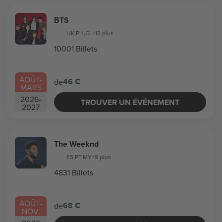
BTS
HK
,
PH
,
CL
+12 plus
10001 Billets
AOÛT
-
46 €
de
MARS
2026
-
TROUVER UN ÉVÉNEMENT
2027
The Weeknd
ES
,
PT
,
MY
+9 plus
4831 Billets
AOÛT
-
68 €
de
NOV.