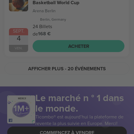
Basketball World Cup
Arena Berlin
Berlin, Germany
24 Billets
SEPT.
168 €
de
4
ACHETER
VEN.
AFFICHER PLUS
- 20 ÉVÉNEMENTS
Le marché n ° 1 dans
MERCI!
le monde.
Ticombo® est aujourd’hui la plateforme de
revente la plus suivie en Europe. Merci!
COMMENCEZ À VENDRE