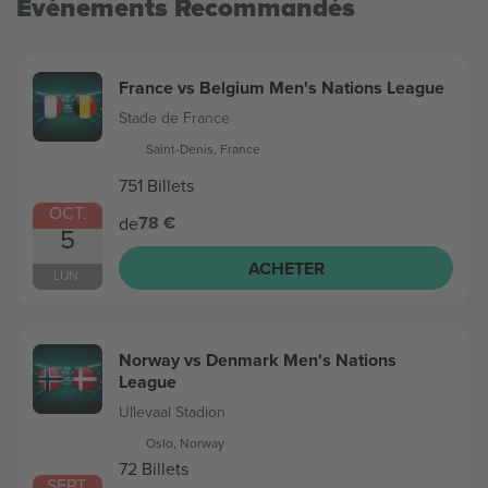
Evénements Recommandés
France vs Belgium Men's Nations League
Stade de France
Saint-Denis, France
751 Billets
OCT.
78 €
de
5
ACHETER
LUN.
Norway vs Denmark Men's Nations
League
Ullevaal Stadion
Oslo, Norway
72 Billets
SEPT.