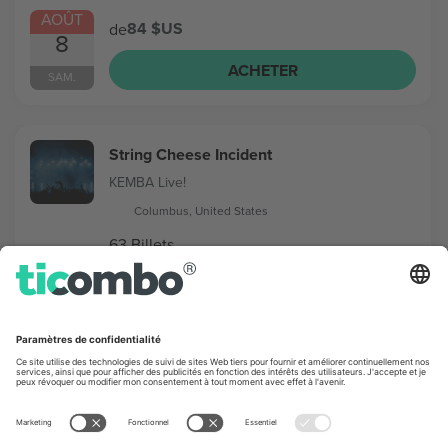
AOÛT
84 $US
de
8
ACHETER
SAM.
String Cheese Incident
KEMBA Live!
Columbus, United States
63 Billets
AOÛT
57 $US
de
12
ACHETER
MER.
St. Lucia
Newport Music Hall