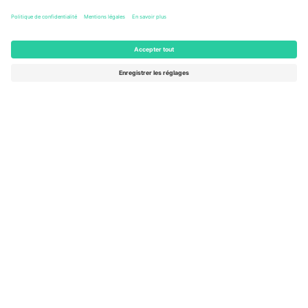
Columbus, United States
47 Billets
AOÛT
46 $US
de
15
ACHETER
SAM.
AFFICHER PLUS
- 20 ÉVÉNEMENTS
Le marché n ° 1 dans
MERCI!
le monde.
Ticombo® est aujourd’hui la plateforme de
revente la plus suivie en Europe. Merci!
COMMENCEZ À VENDRE