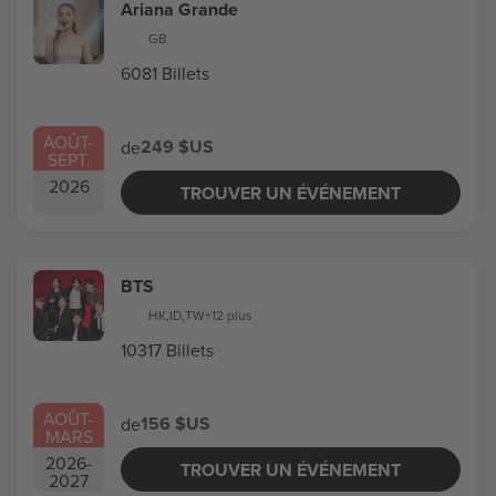
Ariana Grande
GB
6081 Billets
AOÛT
-
249 $US
de
SEPT.
2026
TROUVER UN ÉVÉNEMENT
BTS
HK
,
ID
,
TW
+12 plus
10317 Billets
AOÛT
-
156 $US
de
MARS
2026
-
TROUVER UN ÉVÉNEMENT
2027