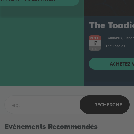
The Toadies
Billets
AOÛT
Columbus, United States
17
The Toadies
LUN.
ACHETEZ VOS BILLETS MAINTENANT
RECHERCHE
Evénements Recommandés