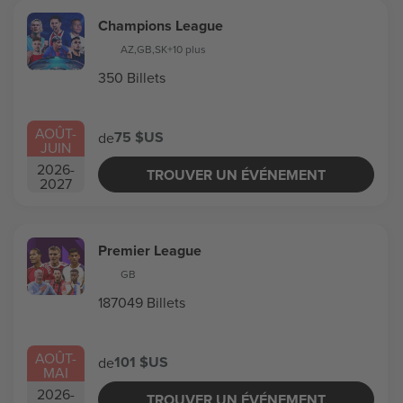
Champions League
AZ
,
GB
,
SK
+10 plus
350 Billets
AOÛT
-
75 $US
de
JUIN
2026
-
TROUVER UN ÉVÉNEMENT
2027
Premier League
GB
187049 Billets
AOÛT
-
101 $US
de
MAI
2026
-
TROUVER UN ÉVÉNEMENT