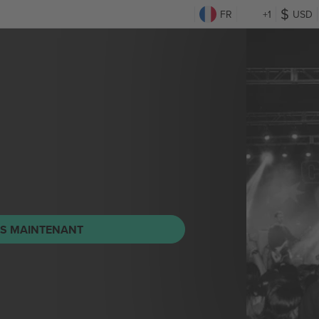
FR
+1
USD
TS MAINTENANT