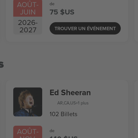
AOÛT
-
de
JUIN
75 $US
2026
-
2027
TROUVER UN ÉVÉNEMENT
s
Ed Sheeran
AR
,
CA
,
US
+1 plus
102 Billets
AOÛT
-
de