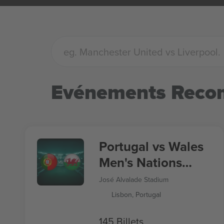
Evénements Rec
Portugal vs Wales
Men's Nations
League
José Alvalade Stadium
Lisbon, Portugal
145 Billets