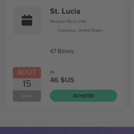
St. Lucia
Newport Music Hall
Columbus, United States
47 Billets
AOÛT
de
46 $US
15
ACHETER
SAM.