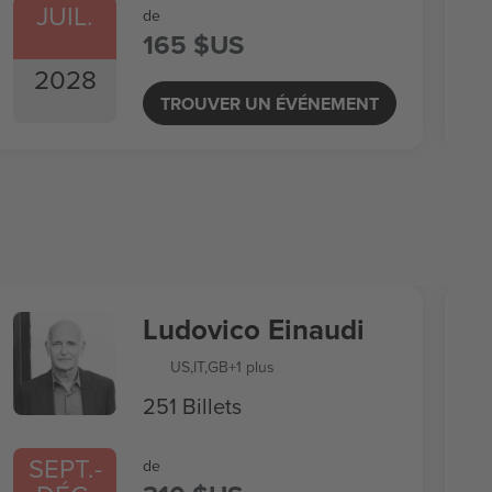
JUIL.
de
165 $US
2028
TROUVER UN ÉVÉNEMENT
Ludovico Einaudi
US
,
IT
,
GB
+1 plus
251 Billets
SEPT.
-
de