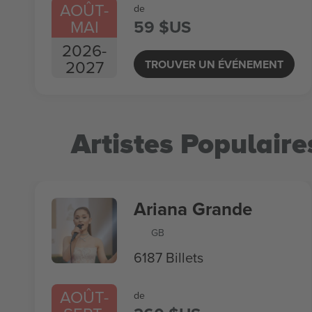
AOÛT
-
de
MAI
59 $US
2026
-
2027
TROUVER UN ÉVÉNEMENT
Artistes Populaire
Ariana Grande
GB
6187 Billets
AOÛT
-
de