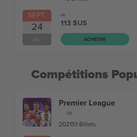
SEPT.
de
113 $US
24
ACHETER
JEU.
Compétitions Popu
Premier League
GB
202151 Billets