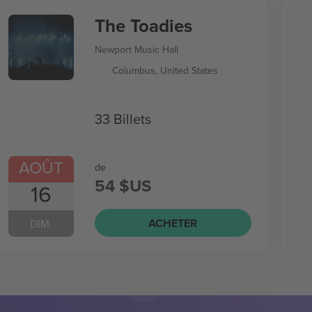
The Toadies
Newport Music Hall
Columbus, United States
33 Billets
AOÛT
de
54 $US
16
ACHETER
DIM.