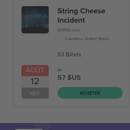
String Cheese
Incident
KEMBA Live!
Columbus, United States
63 Billets
AOÛT
de
57 $US
12
ACHETER
MER.