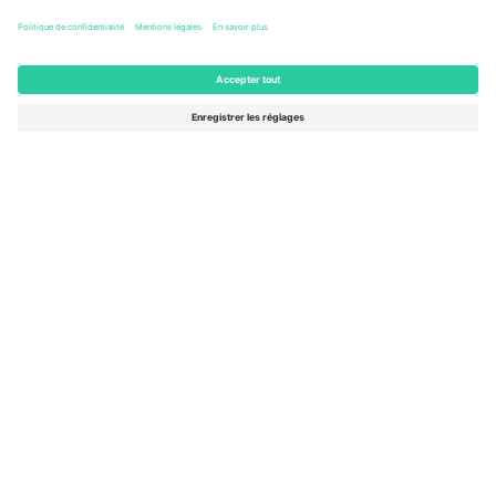
Columbus, United States
33 Billets
AOÛT
54 $US
de
16
ACHETER
DIM.
AFFICHER PLUS
- 20 ÉVÉNEMENTS
Le marché n ° 1 dans
MERCI!
le monde.
Ticombo® est aujourd’hui la plateforme de
revente la plus suivie en Europe. Merci!
COMMENCEZ À VENDRE