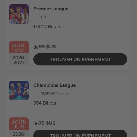
Premier League
GB
178217 Billets
AOÛT
-
59 $US
de
MAI
2026
-
TROUVER UN ÉVÉNEMENT
2027
Champions League
SI
,
SK
,
GB
+10 plus
354 Billets
AOÛT
-
75 $US
de
JUIN
2026
-
TROUVER UN ÉVÉNEMENT