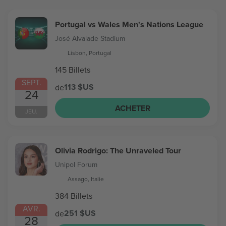
Portugal vs Wales Men's Nations League
José Alvalade Stadium
Lisbon, Portugal
145 Billets
SEPT.
113 $US
de
24
ACHETER
JEU.
Olivia Rodrigo: The Unraveled Tour
Unipol Forum
Assago, Italie
384 Billets
AVR.
251 $US
de
28