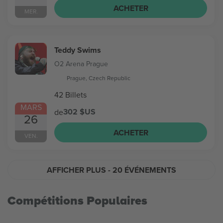
ACHETER
MER.
Teddy Swims
O2 Arena Prague
Prague, Czech Republic
42 Billets
MARS
302 $US
de
26
ACHETER
VEN.
AFFICHER PLUS
- 20 ÉVÉNEMENTS
Compétitions Populaires