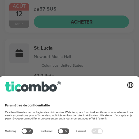
AOÛT
57 $US
de
12
ACHETER
MER.
St. Lucia
Newport Music Hall
Columbus, United States
47 Billets
AOÛT
46 $US
de
15
ACHETER
SAM.
The Toadies
Newport Music Hall