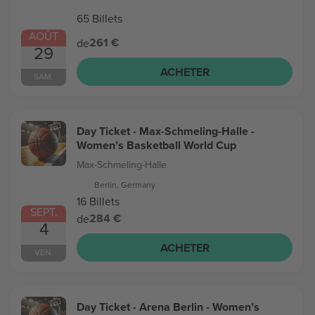
65 Billets
AOÛT
261 €
de
29
ACHETER
SAM.
Day Ticket - Max-Schmeling-Halle -
Women’s Basketball World Cup
Max-Schmeling-Halle
Berlin, Germany
16 Billets
SEPT.
284 €
de
4
ACHETER
VEN.
Day Ticket - Arena Berlin - Women’s