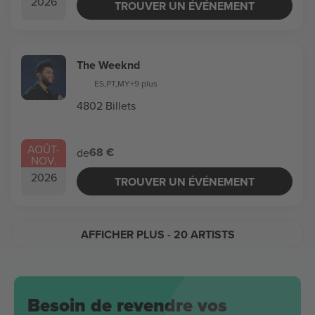
2026
TROUVER UN ÉVÉNEMENT
The Weeknd
ES
,
PT
,
MY
+9 plus
4802 Billets
AOÛT
-
68 €
de
NOV.
2026
TROUVER UN ÉVÉNEMENT
AFFICHER PLUS
- 20 ARTISTS
Besoin de revendre vos