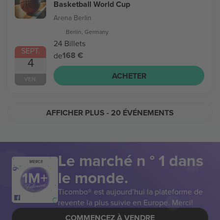
Basketball World Cup
Arena Berlin
Berlin, Germany
24 Billets
SEPT.
168 €
de
4
ACHETER
VEN.
AFFICHER PLUS
- 20 ÉVÉNEMENTS
Le marché n ° 1 dans
MERCI!
le monde.
Ticombo® est aujourd’hui la plateforme de
revente la plus suivie en Europe. Merci!
COMMENCEZ À VENDRE