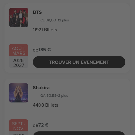
BTS
CL
,
BR
,
CO
+12 plus
11921 Billets
AOÛT
-
135 €
de
MARS
2026
-
TROUVER UN ÉVÉNEMENT
2027
Shakira
QA
,
EG
,
ES
+2 plus
4408 Billets
SEPT.
-
72 €
de
NOV.