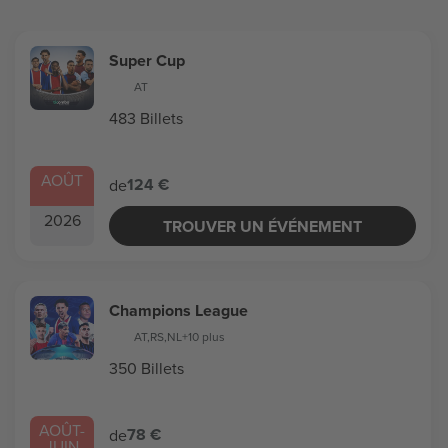
Super Cup
AT
483 Billets
AOÛT
124 €
de
2026
TROUVER UN ÉVÉNEMENT
Champions League
AT
,
RS
,
NL
+10 plus
350 Billets
AOÛT
-
78 €
de
JUIN