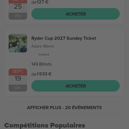
127 €
de
25
ACHETER
VEN.
Ryder Cup 2027 Sunday Ticket
Adare Manor
Ireland
149 Billets
SEPT.
1 533 €
de
19
ACHETER
DIM.
AFFICHER PLUS
- 20 ÉVÉNEMENTS
Compétitions Populaires