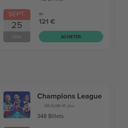
SEPT.
de
121 €
25
ACHETER
VEN.
Champions League
GR
,
SI
,
GB
+10 plus
348 Billets