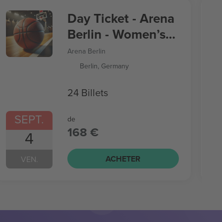
Day Ticket - Arena
Berlin - Women’s
Basketball World
Arena Berlin
Cup
Berlin, Germany
24 Billets
SEPT.
de
168 €
4
ACHETER
VEN.