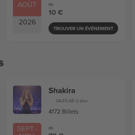
AOÛT
de
10 €
2026
TROUVER UN ÉVÉNEMENT
s
Shakira
QA
,
EG
,
AE
+2 plus
4172 Billets
SEPT.
-
de