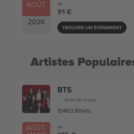
AOÛT
de
91 €
2026
TROUVER UN ÉVÉNEMENT
Artistes Populaire
BTS
ID
,
PH
,
AR
+12 plus
10463 Billets
AOÛT
-
de