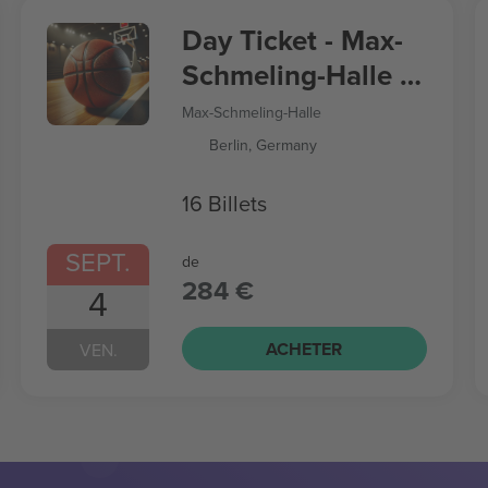
Day Ticket - Max-
Schmeling-Halle -
Women’s
Max-Schmeling-Halle
Basketball World
Berlin, Germany
Cup
16 Billets
SEPT.
de
284 €
4
ACHETER
VEN.