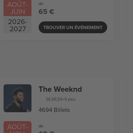
AOÛT
-
de
JUIN
65 €
2026
-
2027
TROUVER UN ÉVÉNEMENT
The Weeknd
SE
,
KR
,
ES
+9 plus
4694 Billets
AOÛT
-
de