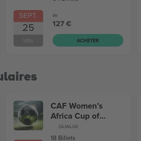
SEPT.
de
127 €
25
ACHETER
VEN.
laires
CAF Women’s
Africa Cup of
Nations
ZA
,
MA
,
GB
18 Billets