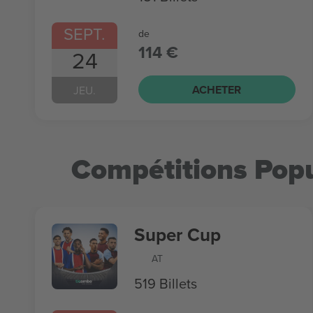
SEPT.
de
114 €
24
ACHETER
JEU.
Compétitions Popu
Super Cup
AT
519 Billets