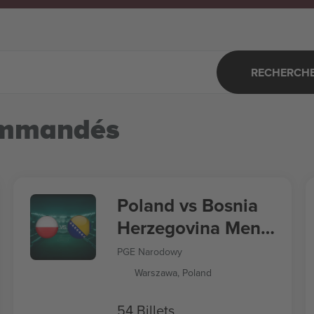
RECHERCHER
ommandés
Poland vs Bosnia
Herzegovina Men's
Nations League
PGE Narodowy
Warszawa, Poland
54 Billets