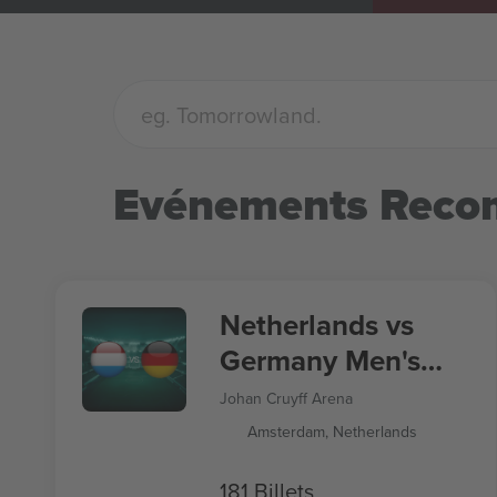
Evénements Rec
Netherlands vs
Germany Men's
Nations League
Johan Cruyff Arena
Amsterdam, Netherlands
181 Billets