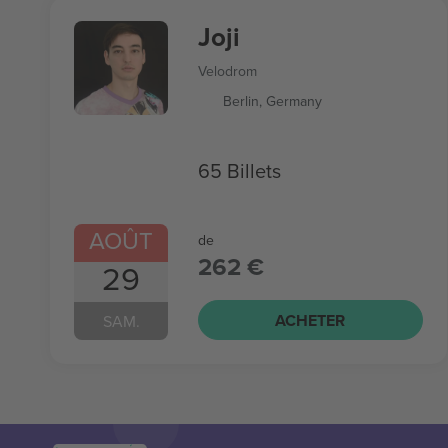
Joji
Velodrom
Berlin, Germany
65 Billets
AOÛT
de
262 €
29
ACHETER
SAM.