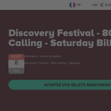
FR
+49
EU
al - 80's
day
Billets
TS MAINTENANT