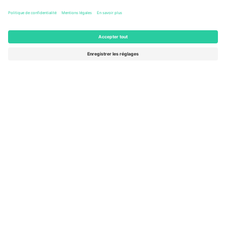
Berlin, Germany
65 Billets
AOÛT
262 €
de
29
ACHETER
SAM.
Day Ticket - Max-Schmeling-Halle -
Women’s Basketball World Cup
Max-Schmeling-Halle
Berlin, Germany
16 Billets
SEPT.
284 €
de
4
ACHETER
VEN.