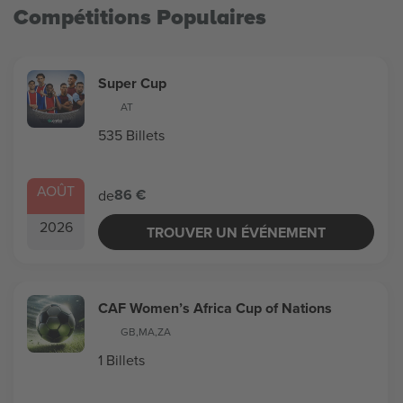
Compétitions Populaires
Super Cup
AT
535 Billets
AOÛT
86 €
de
2026
TROUVER UN ÉVÉNEMENT
CAF Women’s Africa Cup of Nations
GB
,
MA
,
ZA
1 Billets