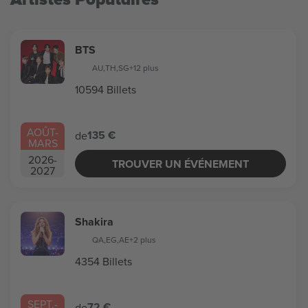
BTS
AU
,
TH
,
SG
+12 plus
10594 Billets
AOÛT
-
135 €
de
MARS
2026
-
TROUVER UN ÉVÉNEMENT
2027
Shakira
QA
,
EG
,
AE
+2 plus
4354 Billets
SEPT.
-
72 €
de