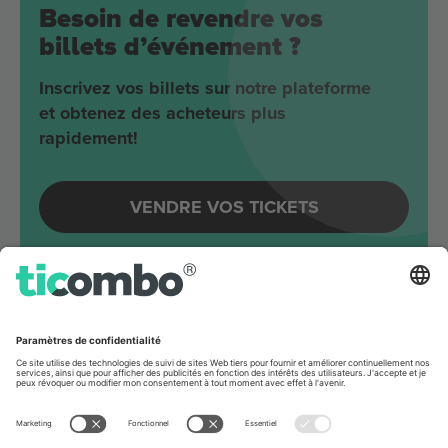
Besoin de revendre vos
billets d’événement ?
Inscrivez vos billets sur notre plateforme
et obtenez des acheteurs plus
rapidement!
VENDRE VOS TICKETS
Evénements à venir autour
Berlin
Joji
Velodrom