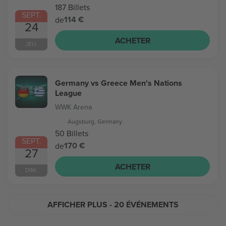
187 Billets
SEPT.
114 €
de
24
ACHETER
JEU.
Germany vs Greece Men's Nations
League
WWK Arena
Augsburg, Germany
50 Billets
SEPT.
170 €
de
27
ACHETER
DIM.
AFFICHER PLUS
- 20 ÉVÉNEMENTS