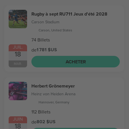
Rugby à sept RU711 Jeux d'été 2028
Carson Stadium
Carson, United States
74 Billets
JUIL.
1 781 $US
de
18
ACHETER
MAR.
Herbert Grönemeyer
Heinz von Heiden Arena
Hannover, Germany
112 Billets
JUIN
802 $US
de
18