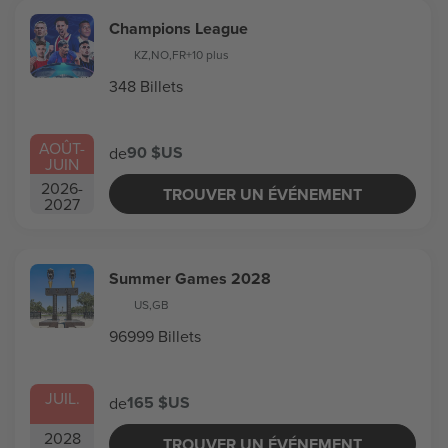
Champions League
KZ
,
NO
,
FR
+10 plus
348 Billets
AOÛT
-
90 $US
de
JUIN
2026
-
TROUVER UN ÉVÉNEMENT
2027
Summer Games 2028
US
,
GB
96999 Billets
JUIL.
165 $US
de
2028
TROUVER UN ÉVÉNEMENT