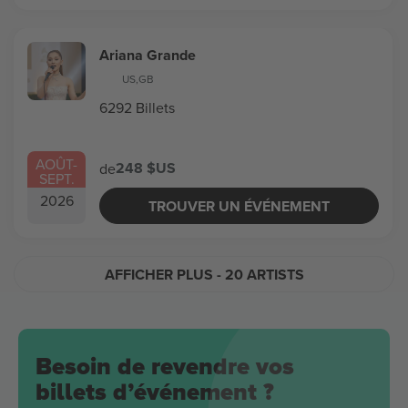
Ariana Grande
US
,
GB
6292 Billets
AOÛT
-
248 $US
de
SEPT.
2026
TROUVER UN ÉVÉNEMENT
AFFICHER PLUS
- 20 ARTISTS
Besoin de revendre vos
billets d’événement ?