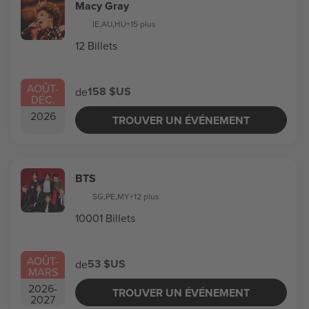
Macy Gray
IE
,
AU
,
HU
+15 plus
12 Billets
AOÛT
-
158 $US
de
DÉC.
2026
TROUVER UN ÉVÉNEMENT
BTS
SG
,
PE
,
MY
+12 plus
10001 Billets
AOÛT
-
53 $US
de
MARS
2026
-
TROUVER UN ÉVÉNEMENT
2027