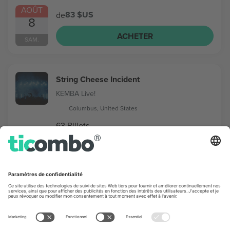
AOÛT
83 $US
de
8
ACHETER
SAM.
String Cheese Incident
KEMBA Live!
Columbus, United States
63 Billets
AOÛT
56 $US
de
12
ACHETER
MER.
St. Lucia
Newport Music Hall