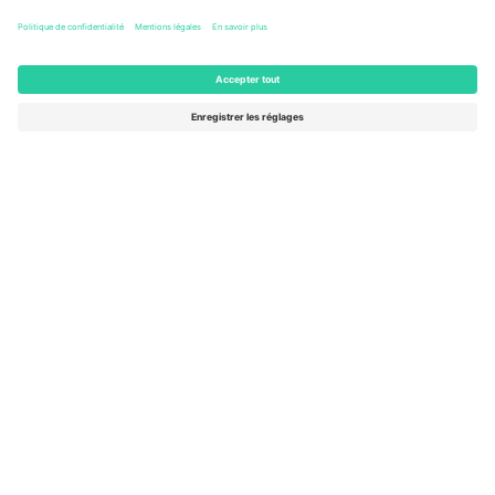
Columbus, United States
47 Billets
AOÛT
46 $US
de
15
ACHETER
SAM.
AFFICHER PLUS
- 20 ÉVÉNEMENTS
Le marché n ° 1 dans
MERCI!
le monde.
Ticombo® est aujourd’hui la plateforme de
revente la plus suivie en Europe. Merci!
COMMENCEZ À VENDRE