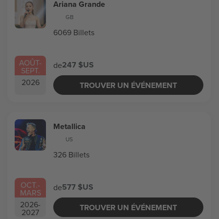
Ariana Grande
GB
6069 Billets
AOÛT
-
247 $US
de
SEPT.
2026
TROUVER UN ÉVÉNEMENT
Metallica
US
326 Billets
OCT.
-
577 $US
de
MARS
2026
-
TROUVER UN ÉVÉNEMENT
2027