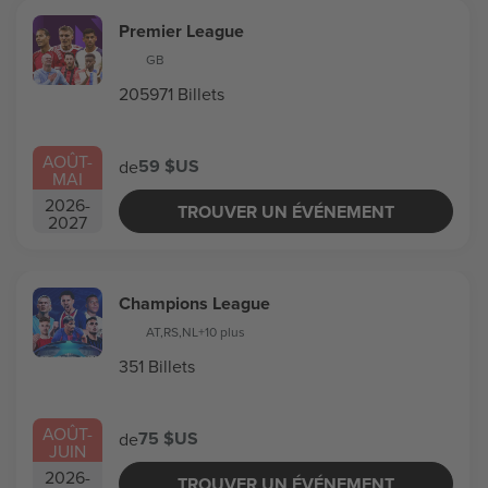
Premier League
GB
205971 Billets
AOÛT
-
59 $US
de
MAI
2026
-
TROUVER UN ÉVÉNEMENT
2027
Champions League
AT
,
RS
,
NL
+10 plus
351 Billets
AOÛT
-
75 $US
de
JUIN
2026
-
TROUVER UN ÉVÉNEMENT