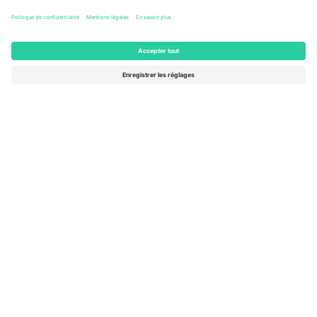
Columbus, United States
33 Billets
AOÛT
54 $US
de
16
ACHETER
DIM.
AFFICHER PLUS
- 20 ÉVÉNEMENTS
Le marché n ° 1 dans
MERCI!
le monde.
Ticombo® est aujourd’hui la plateforme de
revente la plus suivie en Europe. Merci!
COMMENCEZ À VENDRE