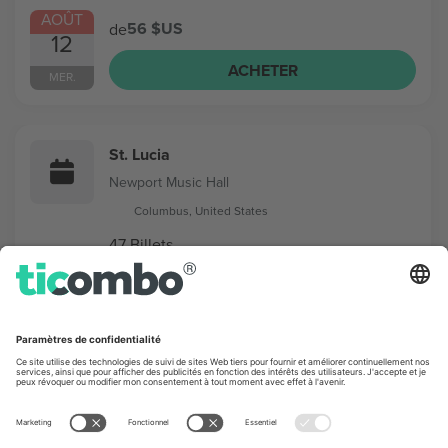
AOÛT
56 $US
de
12
ACHETER
MER.
St. Lucia
Newport Music Hall
Columbus, United States
47 Billets
AOÛT
46 $US
de
15
ACHETER
SAM.
The Toadies
Newport Music Hall