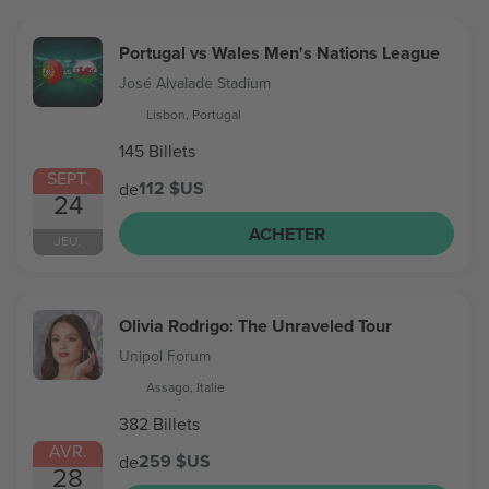
Portugal vs Wales Men's Nations League
José Alvalade Stadium
Lisbon, Portugal
145 Billets
SEPT.
112 $US
de
24
ACHETER
JEU.
Olivia Rodrigo: The Unraveled Tour
Unipol Forum
Assago, Italie
382 Billets
AVR.
259 $US
de
28