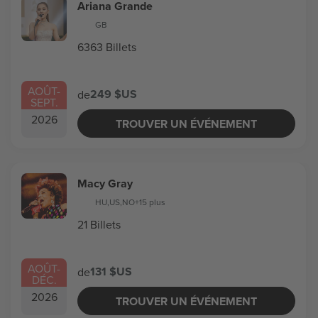
Ariana Grande
GB
6363 Billets
AOÛT
-
249 $US
de
SEPT.
2026
TROUVER UN ÉVÉNEMENT
Macy Gray
HU
,
US
,
NO
+15 plus
21 Billets
AOÛT
-
131 $US
de
DÉC.
2026
TROUVER UN ÉVÉNEMENT