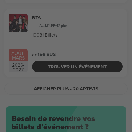
BTS
AU
,
MY
,
PE
+12 plus
10031 Billets
AOÛT
-
156 $US
de
MARS
2026
-
TROUVER UN ÉVÉNEMENT
2027
AFFICHER PLUS
- 20 ARTISTS
Besoin de revendre vos
billets d’événement ?