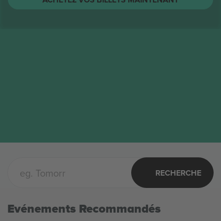
The Toadies
Billets
AOÛT
Columbus, United States
17
The Toadies
LUN.
ACHETEZ VOS BILLETS MAINTENANT
RECHERCHE
Evénements Recommandés