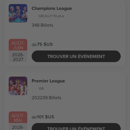
Champions League
GB
,
SI
,
LT
+10 plus
348 Billets
AOÛT
-
75 $US
de
JUIN
2026
-
TROUVER UN ÉVÉNEMENT
2027
Premier League
GB
202239 Billets
AOÛT
-
101 $US
de
MAI
2026
-
TROUVER UN ÉVÉNEMENT