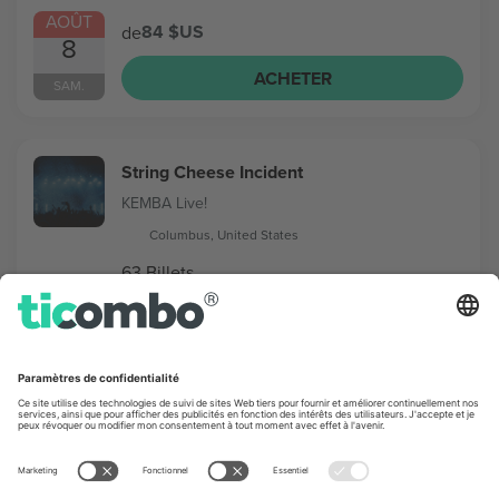
AOÛT
84 $US
de
8
ACHETER
SAM.
String Cheese Incident
KEMBA Live!
Columbus, United States
63 Billets
AOÛT
57 $US
de
12
ACHETER
MER.
St. Lucia
Newport Music Hall