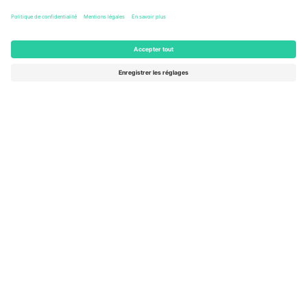
Columbus, United States
47 Billets
AOÛT
46 $US
de
15
ACHETER
SAM.
AFFICHER PLUS
- 20 ÉVÉNEMENTS
Le marché n ° 1 dans
MERCI!
le monde.
Ticombo® est aujourd’hui la plateforme de
revente la plus suivie en Europe. Merci!
COMMENCEZ À VENDRE