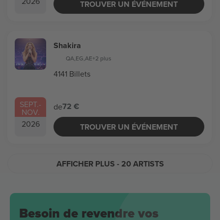
2026
TROUVER UN ÉVÉNEMENT
Shakira
QA
,
EG
,
AE
+2 plus
4141 Billets
SEPT.
-
72 €
de
NOV.
2026
TROUVER UN ÉVÉNEMENT
AFFICHER PLUS
- 20 ARTISTS
Besoin de revendre vos