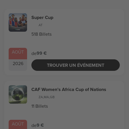
Super Cup
AT
518 Billets
AOÛT
99 €
de
2026
TROUVER UN ÉVÉNEMENT
CAF Women’s Africa Cup of Nations
ZA
,
MA
,
GB
11 Billets
AOÛT
9 €
de