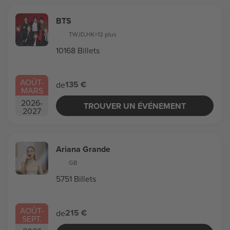
BTS
TW
,
ID
,
HK
+12 plus
10168 Billets
AOÛT
-
135 €
de
MARS
2026
-
TROUVER UN ÉVÉNEMENT
2027
Ariana Grande
GB
5751 Billets
AOÛT
-
215 €
de
SEPT.