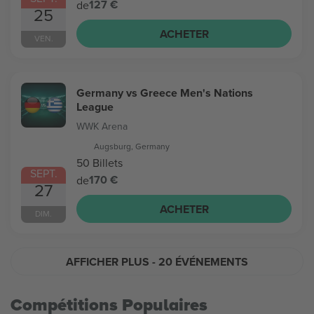
127 €
de
25
ACHETER
VEN.
Germany vs Greece Men's Nations
League
WWK Arena
Augsburg, Germany
50 Billets
SEPT.
170 €
de
27
ACHETER
DIM.
AFFICHER PLUS
- 20 ÉVÉNEMENTS
Compétitions Populaires