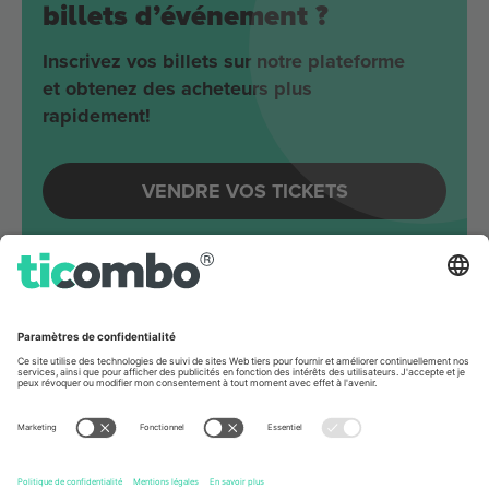
billets d’événement ?
Inscrivez vos billets sur notre plateforme
et obtenez des acheteurs plus
rapidement!
VENDRE VOS TICKETS
Evénements à venir autour
Berlin
Joji
Velodrom
Berlin, Germany