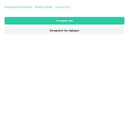
Columbus, United States
47 Billets
AOÛT
46 $US
de
15
ACHETER
SAM.
AFFICHER PLUS
- 20 ÉVÉNEMENTS
Le marché n ° 1 dans
MERCI!
le monde.
Ticombo® est aujourd’hui la plateforme de
revente la plus suivie en Europe. Merci!
COMMENCEZ À VENDRE