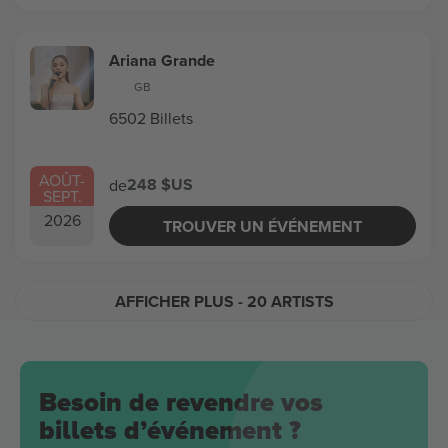
Ariana Grande
GB
6502 Billets
AOÛT
-
248 $US
de
SEPT.
2026
TROUVER UN ÉVÉNEMENT
AFFICHER PLUS
- 20 ARTISTS
Besoin de revendre vos
billets d’événement ?