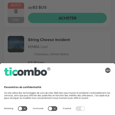
AOÛT
83 $US
de
8
ACHETER
SAM.
String Cheese Incident
KEMBA Live!
Columbus, United States
63 Billets
AOÛT
56 $US
de
12
ACHETER
MER.
St. Lucia
Newport Music Hall