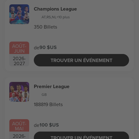
Champions League
AT
,
RS
,
NL
+10 plus
350 Billets
AOÛT
-
90 $US
de
JUIN
2026
-
TROUVER UN ÉVÉNEMENT
2027
Premier League
GB
188819 Billets
AOÛT
-
100 $US
de
MAI
2026
-
TROUVER UN ÉVÉNEMENT