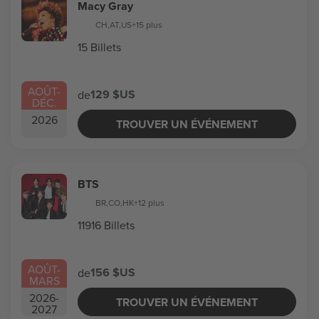
Macy Gray
CH
,
AT
,
US
+15 plus
15 Billets
AOÛT
-
129 $US
de
DÉC.
2026
TROUVER UN ÉVÉNEMENT
BTS
BR
,
CO
,
HK
+12 plus
11916 Billets
AOÛT
-
156 $US
de
MARS
2026
-
TROUVER UN ÉVÉNEMENT
2027