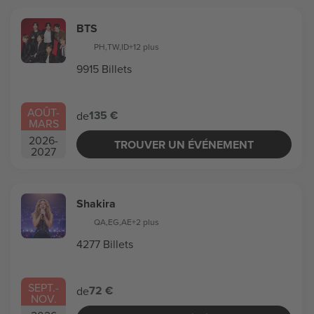
BTS
PH
,
TW
,
ID
+12 plus
9915 Billets
AOÛT
-
135 €
de
MARS
2026
-
TROUVER UN ÉVÉNEMENT
2027
Shakira
QA
,
EG
,
AE
+2 plus
4277 Billets
SEPT.
-
72 €
de
NOV.