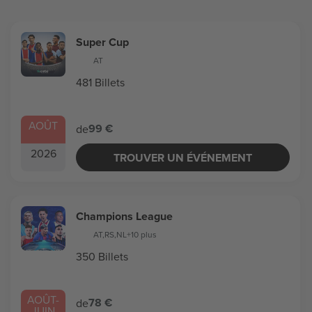
Super Cup
AT
481 Billets
AOÛT
99 €
de
2026
TROUVER UN ÉVÉNEMENT
Champions League
AT
,
RS
,
NL
+10 plus
350 Billets
AOÛT
-
78 €
de
JUIN