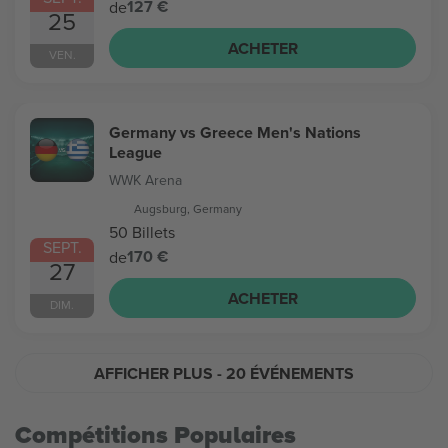
127 €
de
25
ACHETER
VEN.
Germany vs Greece Men's Nations
League
WWK Arena
Augsburg, Germany
50 Billets
SEPT.
170 €
de
27
ACHETER
DIM.
AFFICHER PLUS
- 20 ÉVÉNEMENTS
Compétitions Populaires