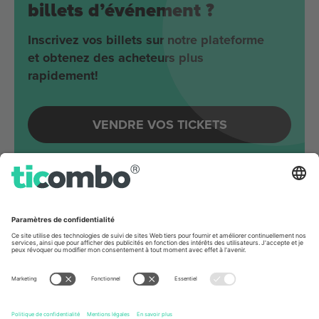
billets d’événement ?
Inscrivez vos billets sur notre plateforme
et obtenez des acheteurs plus
rapidement!
VENDRE VOS TICKETS
Evénements à venir autour
Berlin
Joji
Velodrom
Berlin, Germany