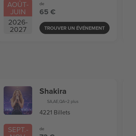
AOÛT
-
de
JUIN
65 €
2026
-
2027
TROUVER UN ÉVÉNEMENT
Shakira
SA
,
AE
,
QA
+2 plus
4221 Billets
SEPT.
-
de