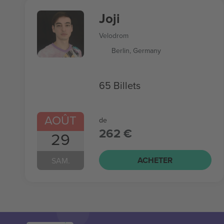
Joji
Velodrom
Berlin, Germany
65 Billets
AOÛT
de
262 €
29
ACHETER
SAM.