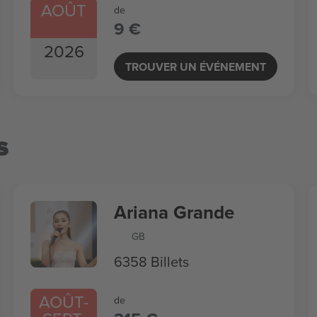
AOÛT
de
9 €
2026
TROUVER UN ÉVÉNEMENT
s
Ariana Grande
GB
6358 Billets
AOÛT
-
de