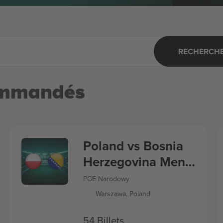
RECHERCHER
ommandés
Poland vs Bosnia
Herzegovina Men's
Nations League
PGE Narodowy
Warszawa, Poland
54 Billets