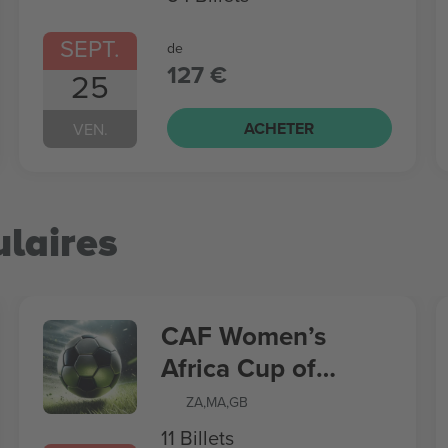
SEPT.
de
127 €
25
ACHETER
VEN.
laires
CAF Women’s
Africa Cup of
Nations
ZA
,
MA
,
GB
11 Billets