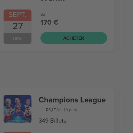
SEPT.
de
170 €
27
ACHETER
DIM.
Champions League
RS
,
LT
,
NL
+10 plus
349 Billets