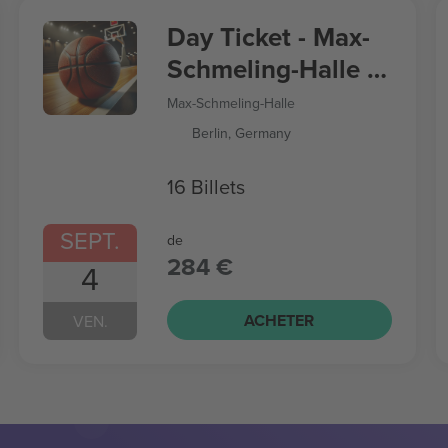
Day Ticket - Max-
Schmeling-Halle -
Women’s
Max-Schmeling-Halle
Basketball World
Berlin, Germany
Cup
16 Billets
SEPT.
de
284 €
4
ACHETER
VEN.