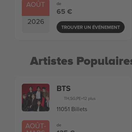
AOÛT
de
65 €
2026
TROUVER UN ÉVÉNEMENT
Artistes Populaire
BTS
TH
,
SG
,
PE
+12 plus
11051 Billets
AOÛT
-
de