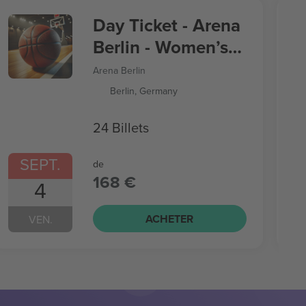
Day Ticket - Arena
Berlin - Women’s
Basketball World
Arena Berlin
Cup
Berlin, Germany
24 Billets
SEPT.
de
168 €
4
ACHETER
VEN.