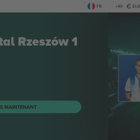
FR
+49
EU
Stal Rzeszów 1
TS MAINTENANT