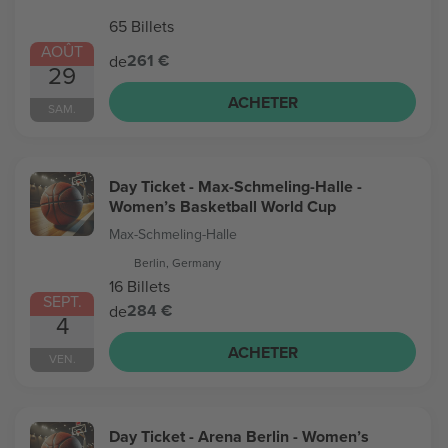
65 Billets
AOÛT
261 €
de
29
ACHETER
SAM.
Day Ticket - Max-Schmeling-Halle -
Women’s Basketball World Cup
Max-Schmeling-Halle
Berlin, Germany
16 Billets
SEPT.
284 €
de
4
ACHETER
VEN.
Day Ticket - Arena Berlin - Women’s