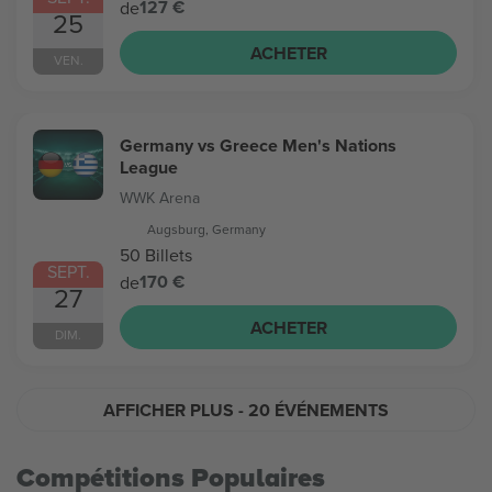
127 €
de
25
ACHETER
VEN.
Germany vs Greece Men's Nations
League
WWK Arena
Augsburg, Germany
50 Billets
SEPT.
170 €
de
27
ACHETER
DIM.
AFFICHER PLUS
- 20 ÉVÉNEMENTS
Compétitions Populaires