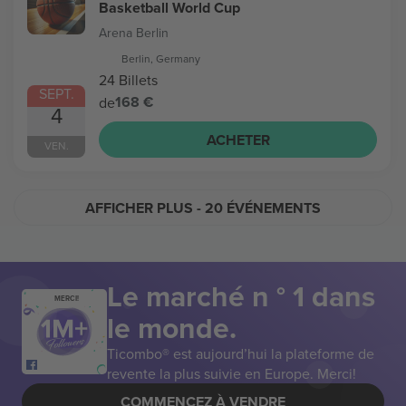
Basketball World Cup
Arena Berlin
Berlin, Germany
24 Billets
SEPT.
168 €
de
4
ACHETER
VEN.
AFFICHER PLUS
- 20 ÉVÉNEMENTS
Le marché n ° 1 dans
MERCI!
le monde.
Ticombo® est aujourd’hui la plateforme de
revente la plus suivie en Europe. Merci!
COMMENCEZ À VENDRE