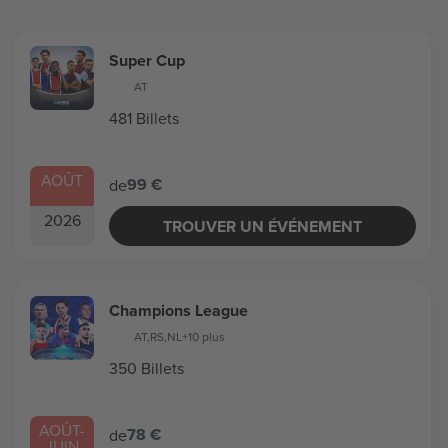
Super Cup
AT
481 Billets
AOÛT
99 €
de
2026
TROUVER UN ÉVÉNEMENT
Champions League
AT
,
RS
,
NL
+10 plus
350 Billets
AOÛT
-
78 €
de
JUIN