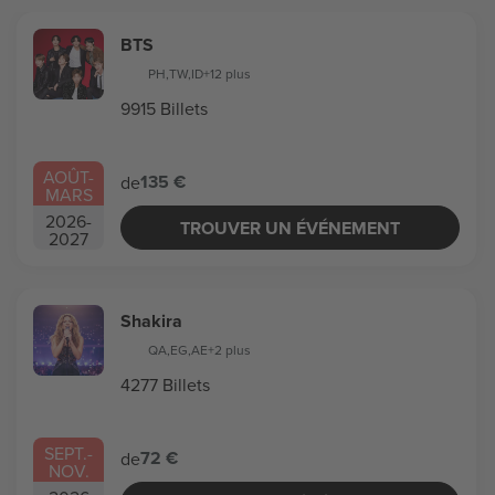
BTS
PH
,
TW
,
ID
+12 plus
9915 Billets
AOÛT
-
135 €
de
MARS
2026
-
TROUVER UN ÉVÉNEMENT
2027
Shakira
QA
,
EG
,
AE
+2 plus
4277 Billets
SEPT.
-
72 €
de
NOV.