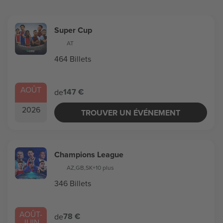
Super Cup
AT
464 Billets
AOÛT
147 €
de
2026
TROUVER UN ÉVÉNEMENT
Champions League
AZ
,
GB
,
SK
+10 plus
346 Billets
AOÛT
-
78 €
de
JUIN