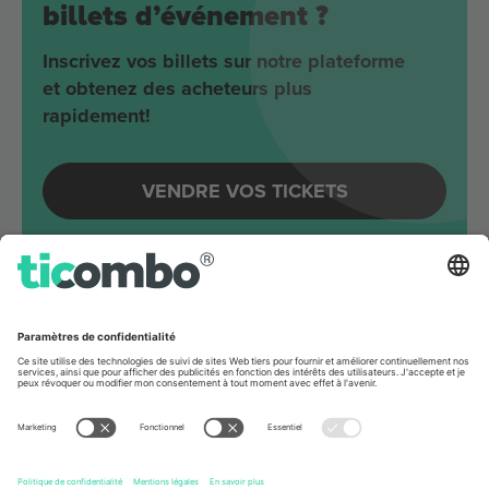
billets d’événement ?
Inscrivez vos billets sur notre plateforme
et obtenez des acheteurs plus
rapidement!
VENDRE VOS TICKETS
Evénements à venir autour
Berlin
Joji
Velodrom
Berlin, Germany