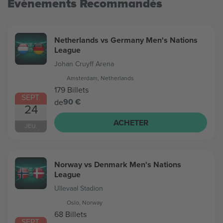
Evénements Recommandés
Netherlands vs Germany Men's Nations
League
Johan Cruyff Arena
Amsterdam, Netherlands
179 Billets
SEPT.
90 €
de
24
ACHETER
JEU.
Norway vs Denmark Men's Nations
League
Ullevaal Stadion
Oslo, Norway
68 Billets
SEPT.