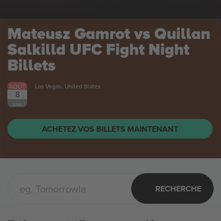
Olivia Dean
Billets
AOÛT
Boston, United States
10
Olivia Dean
LUN.
ACHETEZ VOS BILLETS MAINTENANT
RECHERCHE