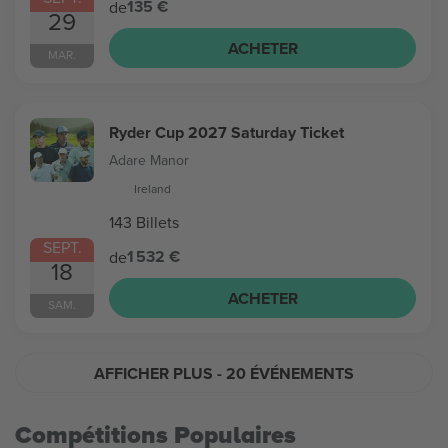
135 €
de
29
ACHETER
MAR.
Ryder Cup 2027 Saturday Ticket
Adare Manor
Ireland
143 Billets
SEPT.
1 532 €
de
18
ACHETER
SAM.
AFFICHER PLUS
- 20 ÉVÉNEMENTS
Compétitions Populaires