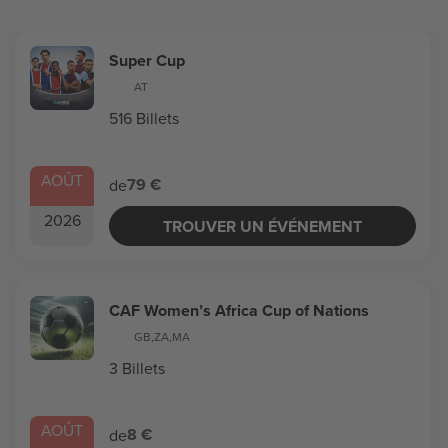
Super Cup
AT
516 Billets
AOÛT
79 €
de
2026
TROUVER UN ÉVÉNEMENT
CAF Women’s Africa Cup of Nations
GB
,
ZA
,
MA
3 Billets
AOÛT
8 €
de