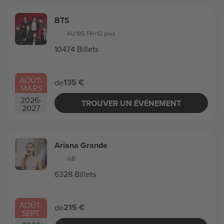
BTS
AU
,
SG
,
TH
+12 plus
10474 Billets
AOÛT
-
135 €
de
MARS
2026
-
TROUVER UN ÉVÉNEMENT
2027
Ariana Grande
GB
6328 Billets
AOÛT
-
215 €
de
SEPT.