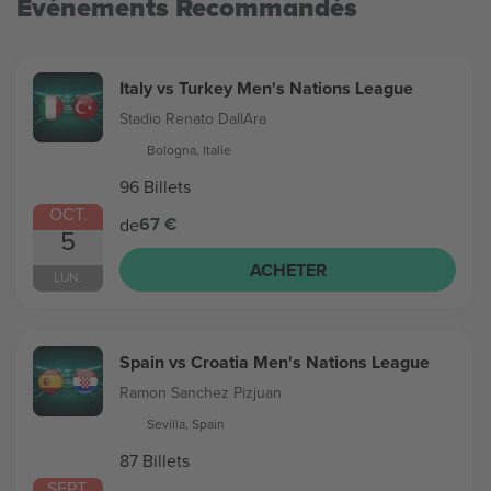
Evénements Recommandés
Italy vs Turkey Men's Nations League
Stadio Renato DallAra
Bologna, Italie
96 Billets
OCT.
67 €
de
5
ACHETER
LUN.
Spain vs Croatia Men's Nations League
Ramon Sanchez Pizjuan
Sevilla, Spain
87 Billets
SEPT.