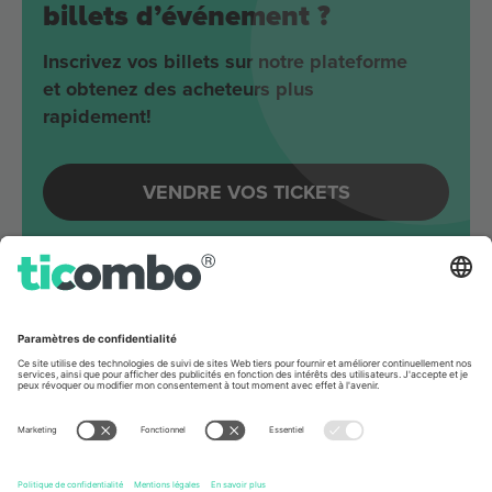
billets d’événement ?
Inscrivez vos billets sur notre plateforme
et obtenez des acheteurs plus
rapidement!
VENDRE VOS TICKETS
Evénements à venir autour
Berlin
Joji
Velodrom
Berlin, Germany