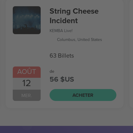
String Cheese
Incident
KEMBA Live!
Columbus, United States
63 Billets
AOÛT
de
56 $US
12
ACHETER
MER.