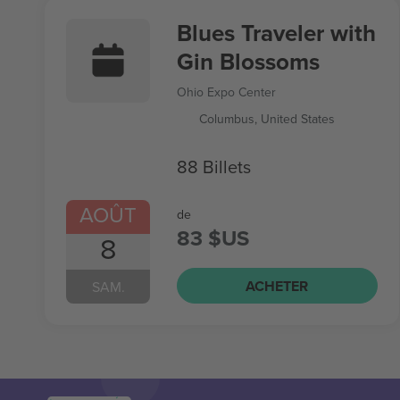
Blues Traveler with
Gin Blossoms
Ohio Expo Center
Columbus, United States
88 Billets
AOÛT
de
83 $US
8
ACHETER
SAM.