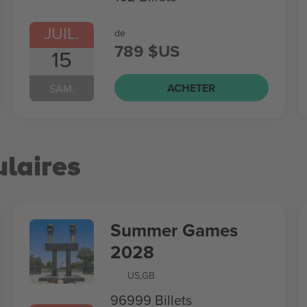
JUIL.
de
789 $US
15
ACHETER
SAM.
laires
Summer Games
2028
US
,
GB
96999 Billets