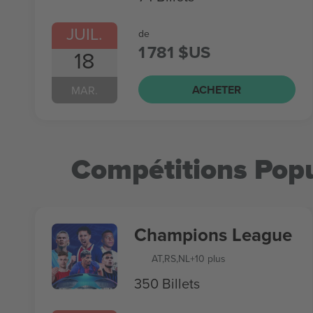
JUIL.
de
1 781 $US
18
ACHETER
MAR.
Compétitions Popu
Champions League
AT
,
RS
,
NL
+10 plus
350 Billets