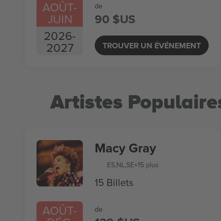
AOÛT
-
de
JUIN
90 $US
2026
-
2027
TROUVER UN ÉVÉNEMENT
Artistes Populaire
Macy Gray
ES
,
NL
,
SE
+15 plus
15 Billets
AOÛT
-
de