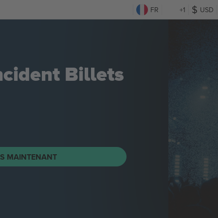
FR
+1
USD
ncident
Billets
TS MAINTENANT