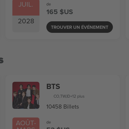
JUIL.
de
165 $US
2028
TROUVER UN ÉVÉNEMENT
s
BTS
CO
,
TW
,
ID
+12 plus
10458 Billets
AOÛT
-
de