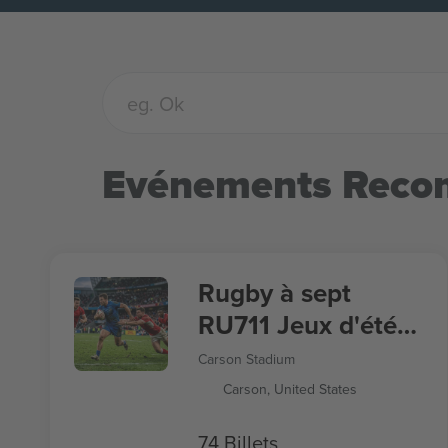
Evénements Rec
Rugby à sept
RU711 Jeux d'été
2028
Carson Stadium
Carson, United States
74 Billets