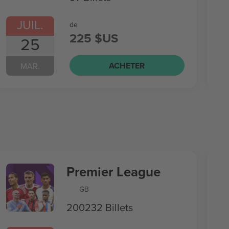
JUIL.
de
225 $US
25
ACHETER
MAR.
Premier League
GB
200232 Billets