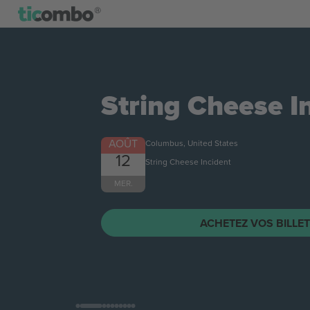
String Cheese I
AOÛT
Columbus, United States
12
String Cheese Incident
MER.
ACHETEZ VOS BILLE