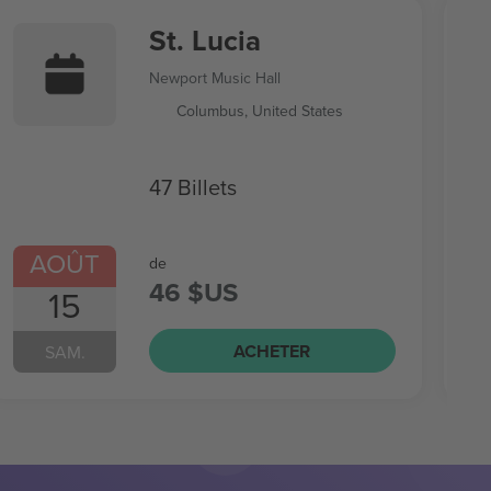
St. Lucia
Newport Music Hall
Columbus, United States
47 Billets
AOÛT
de
46 $US
15
ACHETER
SAM.