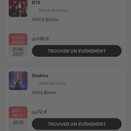
BTS
MY
,
CA
,
US
+12 plus
10503 Billets
AOÛT
-
135 €
de
MARS
2026
-
TROUVER UN ÉVÉNEMENT
2027
Shakira
AE
,
ES
,
QA
+2 plus
4302 Billets
SEPT.
-
72 €
de
NOV.
2026
TROUVER UN ÉVÉNEMENT