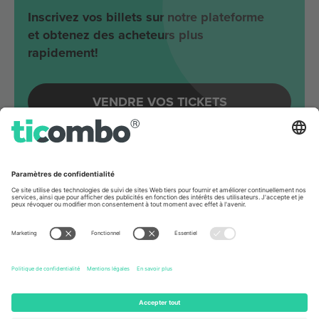
Inscrivez vos billets sur notre plateforme
et obtenez des acheteurs plus
rapidement!
VENDRE VOS TICKETS
Evénements à venir autour
Berlin
Joji
Velodrom
Berlin, Germany
65 Billets