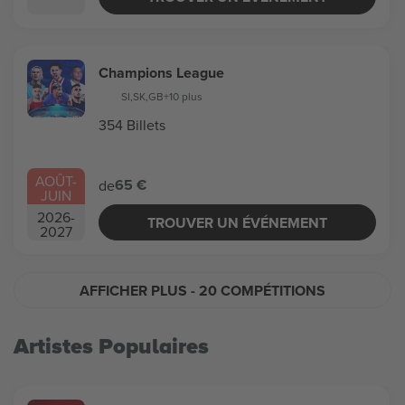
Champions League
SI
,
SK
,
GB
+10 plus
354 Billets
AOÛT
-
65 €
de
JUIN
2026
-
TROUVER UN ÉVÉNEMENT
2027
AFFICHER PLUS
- 20 COMPÉTITIONS
Artistes Populaires