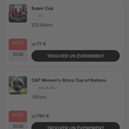
Super Cup
AT
532 Billets
AOÛT
77 €
de
2026
TROUVER UN ÉVÉNEMENT
CAF Women’s Africa Cup of Nations
GB
,
ZA
,
MA
1 Billets
AOÛT
780 €
de
2026
TROUVER UN ÉVÉNEMENT