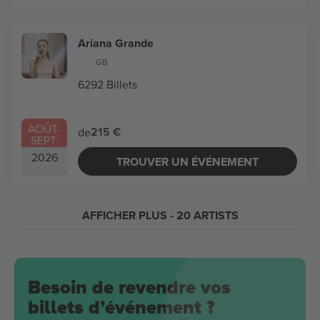
Ariana Grande
GB
6292 Billets
AOÛT
-
215 €
de
SEPT.
2026
TROUVER UN ÉVÉNEMENT
AFFICHER PLUS
- 20 ARTISTS
Besoin de revendre vos
billets d’événement ?