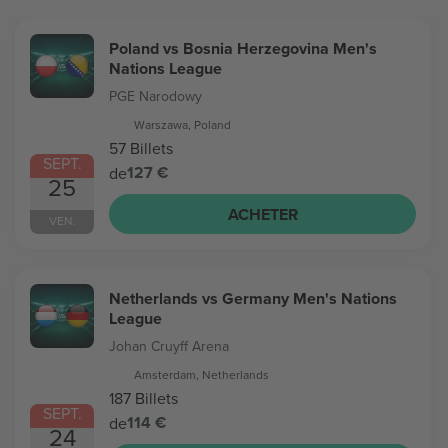
Poland vs Bosnia Herzegovina Men's
Nations League
PGE Narodowy
Warszawa, Poland
57 Billets
SEPT.
127 €
de
25
ACHETER
VEN.
Netherlands vs Germany Men's Nations
League
Johan Cruyff Arena
Amsterdam, Netherlands
187 Billets
SEPT.
114 €
de
24