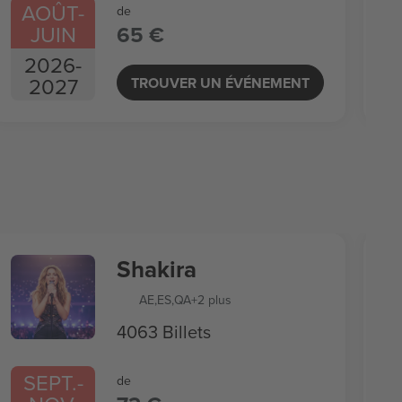
AOÛT
-
de
JUIN
65 €
2026
-
2027
TROUVER UN ÉVÉNEMENT
Shakira
AE
,
ES
,
QA
+2 plus
4063 Billets
SEPT.
-
de