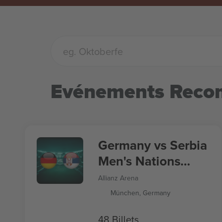
Evénements Rec
Germany vs Serbia
Men's Nations
League
Allianz Arena
München, Germany
48 Billets