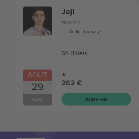
Joji
Velodrom
Berlin, Germany
65 Billets
AOÛT
de
262 €
29
ACHETER
SAM.