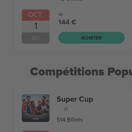
OCT.
de
144 €
1
ACHETER
JEU.
Compétitions Popu
Super Cup
AT
514 Billets