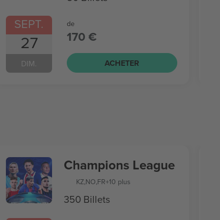
SEPT.
de
170 €
27
ACHETER
DIM.
Champions League
KZ
,
NO
,
FR
+10 plus
350 Billets