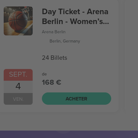
Day Ticket - Arena
Berlin - Women’s
Basketball World
Arena Berlin
Cup
Berlin, Germany
24 Billets
SEPT.
de
168 €
4
ACHETER
VEN.