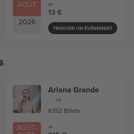
AOÛT
de
13 €
2026
TROUVER UN ÉVÉNEMENT
s
Ariana Grande
GB
6352 Billets
AOÛT
-
de