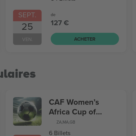
SEPT.
de
127 €
25
ACHETER
VEN.
laires
CAF Women’s
Africa Cup of
Nations
ZA
,
MA
,
GB
6 Billets