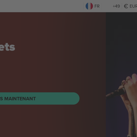
FR
+49
EU
ets
TS MAINTENANT