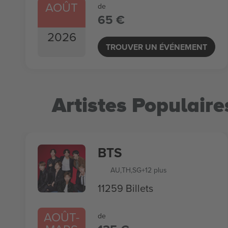
AOÛT
de
65 €
2026
TROUVER UN ÉVÉNEMENT
Artistes Populaire
BTS
AU
,
TH
,
SG
+12 plus
11259 Billets
AOÛT
-
de