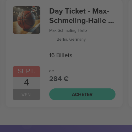
Day Ticket - Max-
Schmeling-Halle -
Women’s
Max-Schmeling-Halle
Basketball World
Berlin, Germany
Cup
16 Billets
SEPT.
de
284 €
4
ACHETER
VEN.