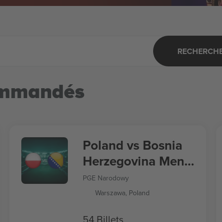
RECHERCHER
ommandés
Poland vs Bosnia
Herzegovina Men's
Nations League
PGE Narodowy
Warszawa, Poland
54 Billets