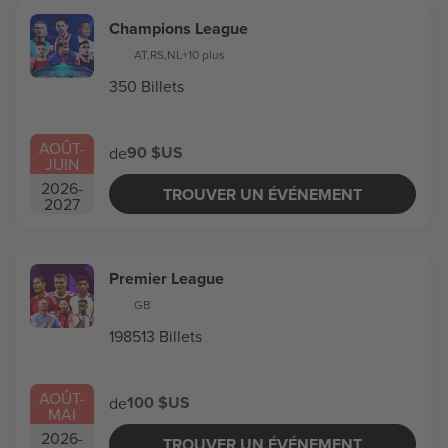
Champions League
AT
,
RS
,
NL
+10 plus
350 Billets
AOÛT
-
90 $US
de
JUIN
2026
-
TROUVER UN ÉVÉNEMENT
2027
Premier League
GB
198513 Billets
AOÛT
-
100 $US
de
MAI
2026
-
TROUVER UN ÉVÉNEMENT