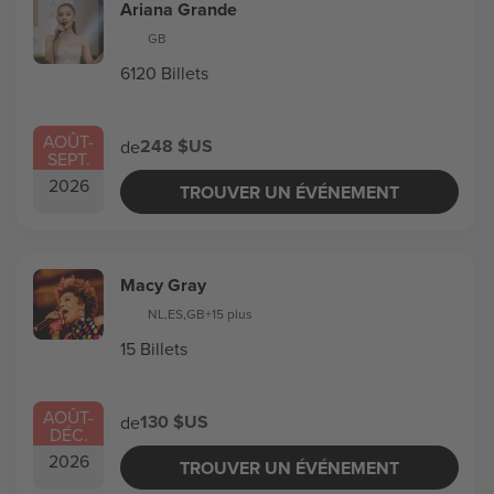
Ariana Grande
GB
6120 Billets
AOÛT
-
248 $US
de
SEPT.
2026
TROUVER UN ÉVÉNEMENT
Macy Gray
NL
,
ES
,
GB
+15 plus
15 Billets
AOÛT
-
130 $US
de
DÉC.
2026
TROUVER UN ÉVÉNEMENT