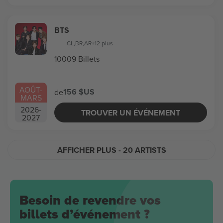
BTS
CL
,
BR
,
AR
+12 plus
10009 Billets
AOÛT
-
156 $US
de
MARS
2026
-
TROUVER UN ÉVÉNEMENT
2027
AFFICHER PLUS
- 20 ARTISTS
Besoin de revendre vos
billets d’événement ?