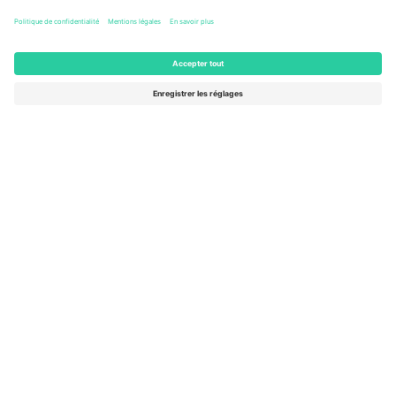
Columbus, United States
47 Billets
AOÛT
46 $US
de
15
ACHETER
SAM.
AFFICHER PLUS
- 20 ÉVÉNEMENTS
Le marché n ° 1 dans
MERCI!
le monde.
Ticombo® est aujourd’hui la plateforme de
revente la plus suivie en Europe. Merci!
COMMENCEZ À VENDRE