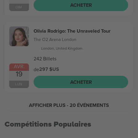
ACHETER
DIM.
Olivia Rodrigo: The Unraveled Tour
The O2 Arena London
London, United Kingdom
242 Billets
AVR.
297 $US
de
19
ACHETER
LUN.
AFFICHER PLUS
- 20 ÉVÉNEMENTS
Compétitions Populaires