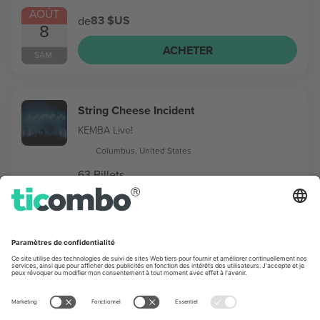
AOÛT
83 $US
de
8
ACHETER
SAM.
String Cheese Incident
KEMBA Live!
Columbus, United States
63 Billets
AOÛT
56 $US
de
12
ACHETER
MER.
St. Lucia
Newport Music Hall