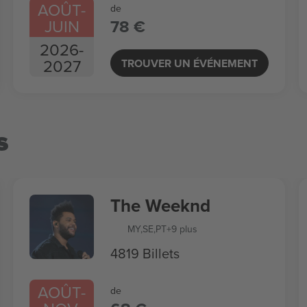
AOÛT
-
de
JUIN
78 €
2026
-
2027
TROUVER UN ÉVÉNEMENT
s
The Weeknd
MY
,
SE
,
PT
+9 plus
4819 Billets
AOÛT
-
de