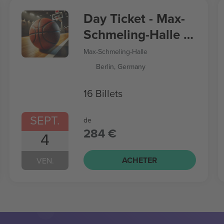
Day Ticket - Max-
Schmeling-Halle -
Women’s
Max-Schmeling-Halle
Basketball World
Berlin, Germany
Cup
16 Billets
SEPT.
de
284 €
4
ACHETER
VEN.