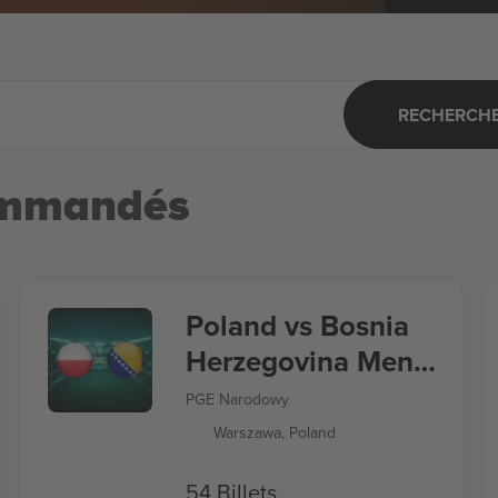
RECHERCHER
ommandés
Poland vs Bosnia
Herzegovina Men's
Nations League
PGE Narodowy
Warszawa, Poland
54 Billets