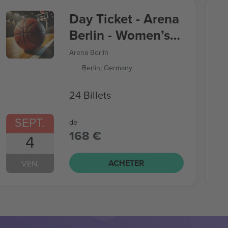
Day Ticket - Arena
Berlin - Women’s
Basketball World
Arena Berlin
Cup
Berlin, Germany
24 Billets
SEPT.
de
168 €
4
ACHETER
VEN.