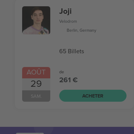
Joji
Velodrom
Berlin, Germany
65 Billets
AOÛT
de
261 €
29
ACHETER
SAM.