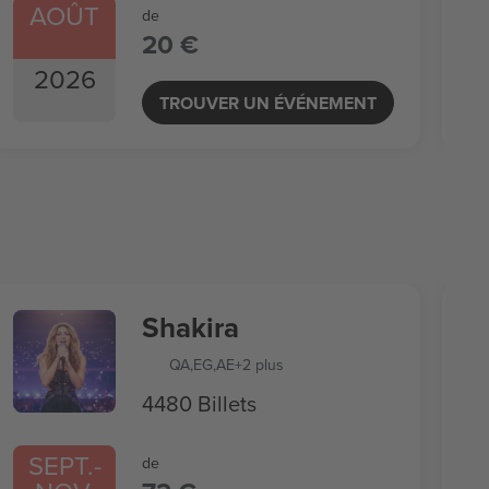
AOÛT
de
20 €
2026
TROUVER UN ÉVÉNEMENT
Shakira
QA
,
EG
,
AE
+2 plus
4480 Billets
SEPT.
-
de