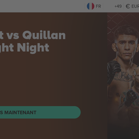
FR
+49
EU
al - 80's
day
Billets
TS MAINTENANT