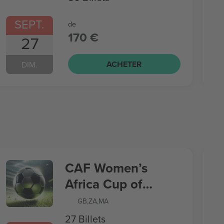
SEPT.
de
170 €
27
ACHETER
DIM.
CAF Women’s
Africa Cup of
Nations
GB
,
ZA
,
MA
27 Billets