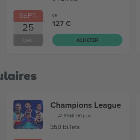
SEPT.
de
127 €
25
ACHETER
VEN.
laires
Champions League
AT
,
RS
,
NL
+10 plus
350 Billets