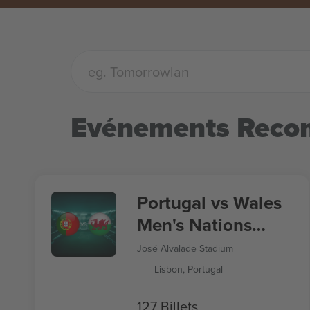
Evénements Rec
Portugal vs Wales
Men's Nations
League
José Alvalade Stadium
Lisbon, Portugal
127 Billets