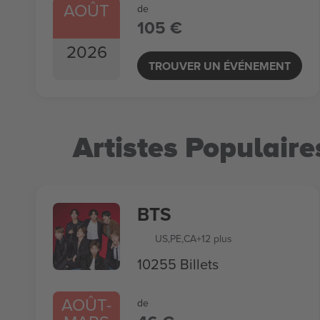
AOÛT
de
105 €
2026
TROUVER UN ÉVÉNEMENT
Artistes Populaire
BTS
US
,
PE
,
CA
+12 plus
10255 Billets
AOÛT
-
de