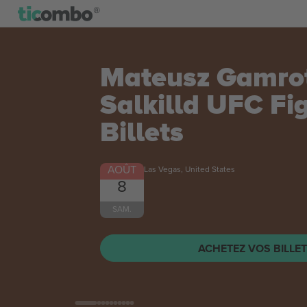
Discovery Festiv
Calling - Satur
AOÛT
Darlington, United Kingdom
8
Discovery Festival - 80's Calling - Saturday
SAM.
ACHETEZ VOS BILLE