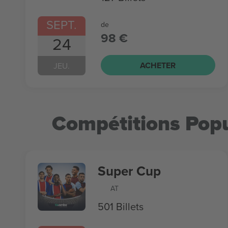
SEPT.
de
98 €
24
ACHETER
JEU.
Compétitions Popu
Super Cup
AT
501 Billets