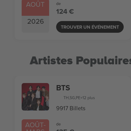
AOÛT
de
124 €
2026
TROUVER UN ÉVÉNEMENT
Artistes Populaire
BTS
TH
,
SG
,
PE
+12 plus
9917 Billets
AOÛT
-
de