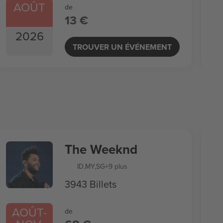
AOÛT
de
13 €
2026
TROUVER UN ÉVÉNEMENT
The Weeknd
ID
,
MY
,
SG
+9 plus
3943 Billets
AOÛT
-
de