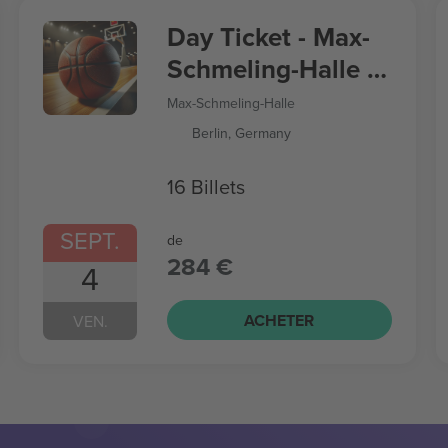
Day Ticket - Max-
Schmeling-Halle -
Women’s
Max-Schmeling-Halle
Basketball World
Berlin, Germany
Cup
16 Billets
SEPT.
de
284 €
4
ACHETER
VEN.