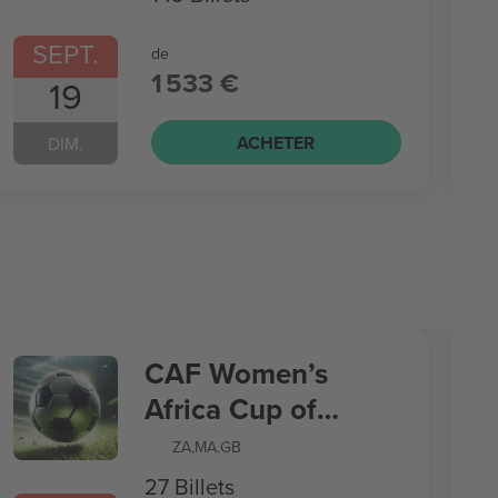
SEPT.
de
1 533 €
19
ACHETER
DIM.
CAF Women’s
Africa Cup of
Nations
ZA
,
MA
,
GB
27 Billets