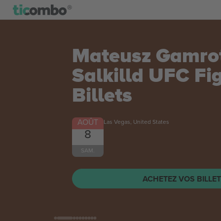
Mateusz Gamrot
Salkilld UFC Fi
Billets
AOÛT
Las Vegas, United States
8
SAM.
ACHETEZ VOS BILLE