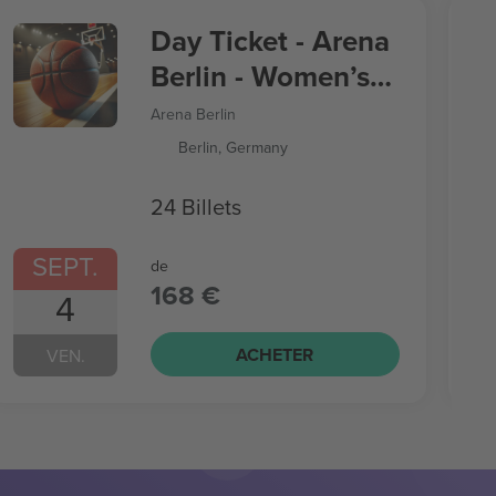
Day Ticket - Arena
Berlin - Women’s
Basketball World
Arena Berlin
Cup
Berlin, Germany
24 Billets
SEPT.
de
168 €
4
ACHETER
VEN.