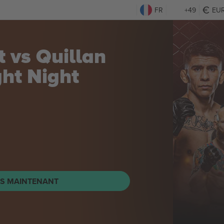
FR
+49
EU
 vs Quillan
ght Night
TS MAINTENANT