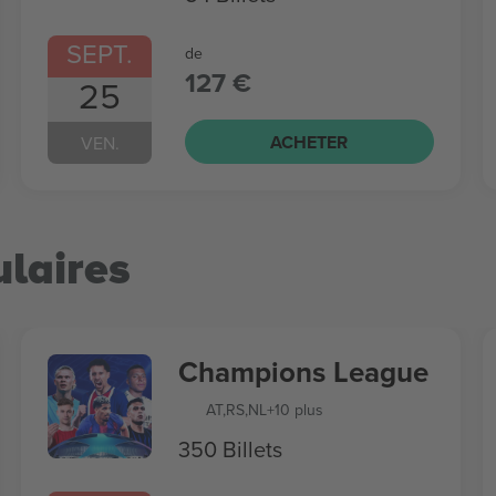
SEPT.
de
127 €
25
ACHETER
VEN.
laires
Champions League
AT
,
RS
,
NL
+10 plus
350 Billets