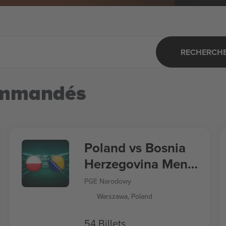
RECHERCHER
ommandés
Poland vs Bosnia
Herzegovina Men's
Nations League
PGE Narodowy
Warszawa, Poland
54 Billets