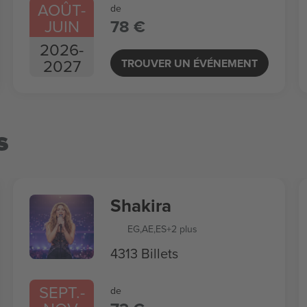
AOÛT
-
de
JUIN
78 €
2026
-
2027
TROUVER UN ÉVÉNEMENT
s
Shakira
EG
,
AE
,
ES
+2 plus
4313 Billets
SEPT.
-
de