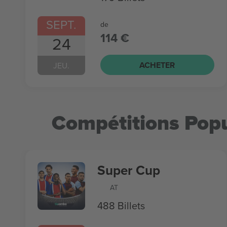
SEPT.
de
114 €
24
ACHETER
JEU.
Compétitions Popu
Super Cup
AT
488 Billets