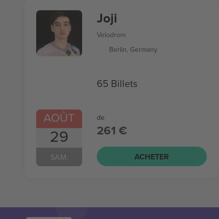
Joji
Velodrom
Berlin, Germany
65 Billets
AOÛT
de
261 €
29
ACHETER
SAM.