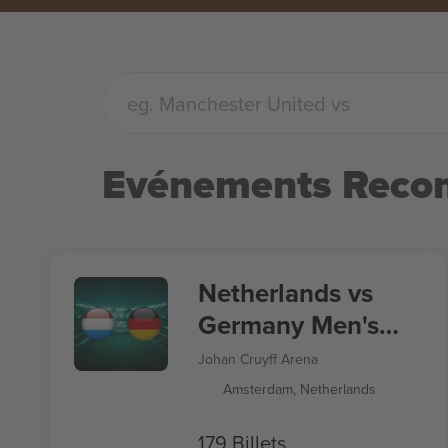
Evénements Rec
Netherlands vs
Germany Men's
Nations League
Johan Cruyff Arena
Amsterdam, Netherlands
179 Billets