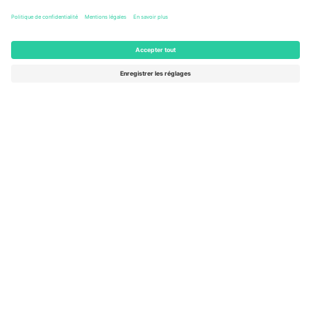
Columbus, United States
47 Billets
AOÛT
46 $US
de
15
ACHETER
SAM.
AFFICHER PLUS
- 20 ÉVÉNEMENTS
Le marché n ° 1 dans
MERCI!
le monde.
Ticombo® est aujourd’hui la plateforme de
revente la plus suivie en Europe. Merci!
COMMENCEZ À VENDRE