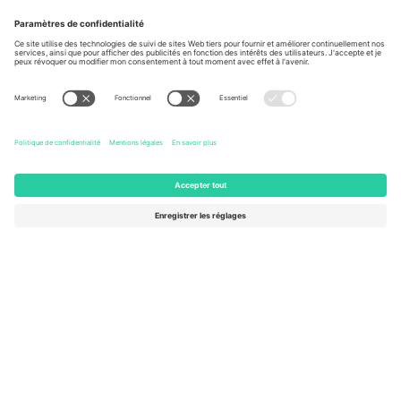
À propos de
Services de l'entreprise
L'équipe
FAQ
TixProtect
Comment ça marche
Imprimer
Hôtels
Conditions générales
Centre d'information sur la Coup
Programme d'affiliation
Nous contacter
Ticombo France