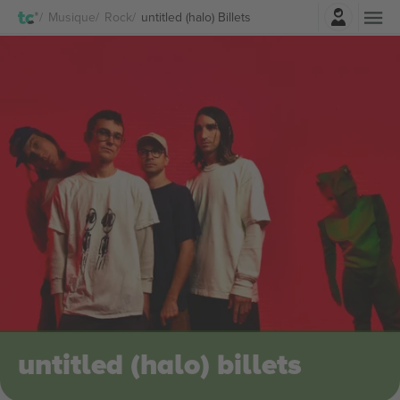
Connexion
Musique
Rock
untitled (halo) Billets
untitled (halo) billets