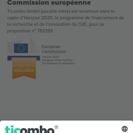
Commission européenne
Ticombo GmbH (société mère) est reconnue dans le
cadre d’Horizon 2020, le programme de financement de
la recherche et de l’innovation de l’UE, pour sa
proposition n° 782393.
Vu aux informations