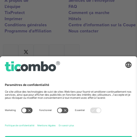
À propos de
Services de l'entreprise
L'équipe
FAQ
TixProtect
Comment ça marche
Imprimer
Hôtels
Conditions générales
Centre d'information sur la Coup
Programme d'affiliation
Nous contacter
Ticombo France
Mimi Balkanska 132, 1540, Sofia,
Bulgaria
L'entité juridique du fournisseur de la plateforme peut changer en
fonction du lieu, de l'événement et/ou du domaine. Pour plus de
détails, consultez la page spécifique de l'événement, les mentions