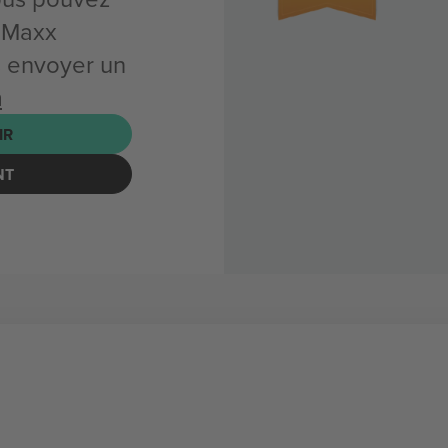
 Maxx
s envoyer un
m
IR
NT