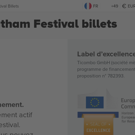
val Billets
FR
+49
EU
ham Festival billets
Label d’excellen
Ticombo GmbH (société mèr
programme de financement d
proposition n° 782393.
nement.
ement actif
stival.
vous pouvez