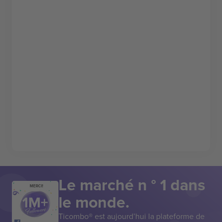
Le marché n ° 1 dans
MERCI!
le monde.
Ticombo® est aujourd’hui la plateforme de