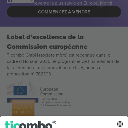
revente la plus suivie en Europe. Merci!
COMMENCEZ À VENDRE
Label d’excellence de la
Commission européenne
Ticombo GmbH (société mère) est reconnue dans le
cadre d’Horizon 2020, le programme de financement de
la recherche et de l’innovation de l’UE, pour sa
proposition n° 782393.